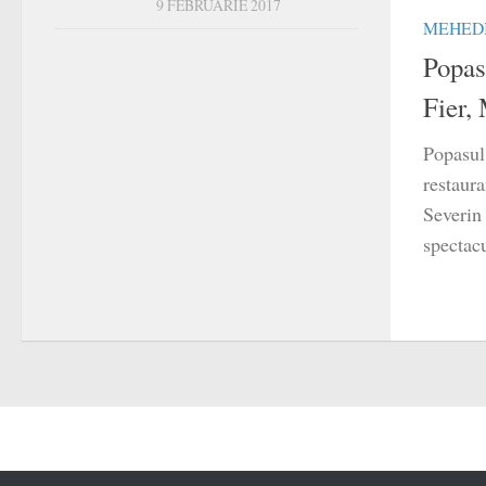
9 FEBRUARIE 2017
MEHEDI
Popasu
Fier,
Popasul 
restaura
Severin 
spectacu