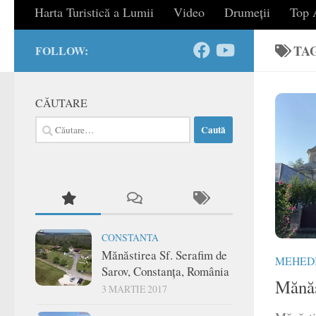
Harta Turistică a Lumii
Video
Drumeții
Top A
TA
FOLLOW:
CĂUTARE
Caută
după:
CONSTANTA
Mănăstirea Sf. Serafim de
MEHEDI
Sarov, Constanța, România
Mănăs
3 MARTIE 2017