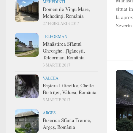
Mănăsti
MEHEDINTI
situat 
Domeniile Vînju Mare,
Mehedinți, România
la apro
27 FEBRUARIE 2017
Severin
TELEORMAN
Mănăstirea Sfântul
Gheorghe, Țigănești,
Teleorman, România
3 MARTIE 2017
VALCEA
Peștera Liliecilor, Cheile
Bistriței, Vâlcea, România
5 MARTIE 2017
ARGES
Biserica Sfânta Treime,
Argeș, România