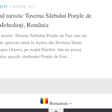
NTI
6 MARTIE 2017
l turistic Taverna Sârbului Porțile de
 Mehedinți, România
turistic Taverna Sârbului Porțile de Fier este un
nt apreciat situat la ieșirea din Drobeta-Turnu
spre Orșova, pe malul Dunării, într-un peisaj
los specific defileului Porțile de Fier....
Romanian