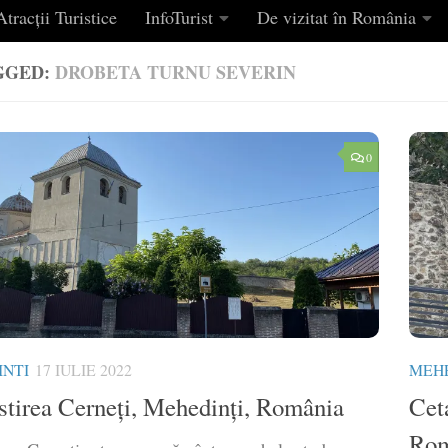
tracții Turistice
InfoTurist
De vizitat în România
GGED:
DROBETA TURNU SEVERIN
0
NTI
17 IULIE 2022
MEHE
tirea Cerneți, Mehedinți, România
Cet
Rom