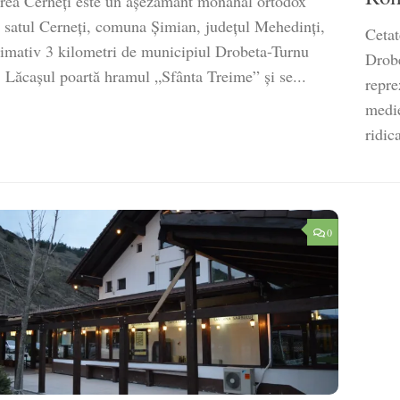
rea Cerneți este un așezământ monahal ortodox
în satul Cerneți, comuna Șimian, județul Mehedinți,
Cetat
ximativ 3 kilometri de municipiul Drobeta-Turnu
Drobe
. Lăcașul poartă hramul „Sfânta Treime” și se...
repre
medie
ridic
0