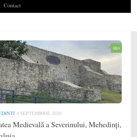
Contact
0
DINTI
4 SEPTEMBRIE 2020
atea Medievală a Severinului, Mehedinți,
ânia