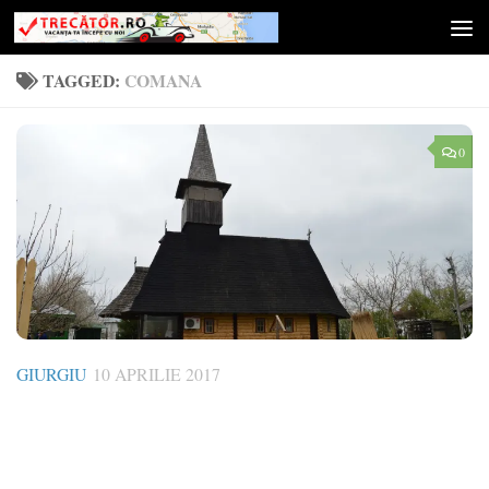
Skip to content
TAGGED:
COMANA
0
GIURGIU
10 APRILIE 2017