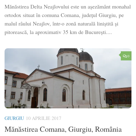
Mănăstirea Delta Neajlovului este un așezământ monahal
ortodox situat în comuna Comana, județul Giurgiu, pe
malul râului Neajlov, într-o zonă naturală liniștită și
pitorească, la aproximativ 35 km de București....
0
GIURGIU
10 APRILIE 2017
Mănăstirea Comana, Giurgiu, România