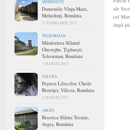
Parcul C
MEHEDINTI
ale Sect
Domeniile Vînju Mare,
Mehedinți, România
cel Mar
27 FEBRUARIE 2017
după pla
TELEORMAN
Mănăstirea Sfântul
Gheorghe, Țigănești,
Teleorman, România
3 MARTIE 2017
VALCEA
Peștera Liliecilor, Cheile
Bistriței, Vâlcea, România
5 MARTIE 2017
ARGES
Biserica Sfânta Treime,
Argeș, România