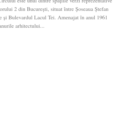
ircului este unul dintre spațiile verzi reprezentative
orului 2 din București, situat între Șoseaua Ștefan
e și Bulevardul Lacul Tei. Amenajat în anul 1961
nurile arhitectului...