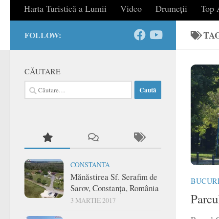
Harta Turistică a Lumii
Video
Drumeții
Top A
TA
FOLLOW:
CĂUTARE
Caută
după:
CONSTANTA
Mănăstirea Sf. Serafim de
BUCUR
Sarov, Constanța, România
Parcu
3 MARTIE 2017