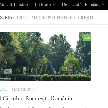
tracții Turistice
InfoTurist
De vizitat în România
GGED:
CIRCUL METROPOLITAN BUCUREȘTI
0
ESTI
4 MARTIE 2017
l Circului, București, România