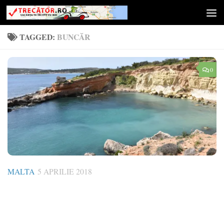
Skip to content
TAGGED:
BUNCĂR
0
MALTA
5 APRILIE 2018