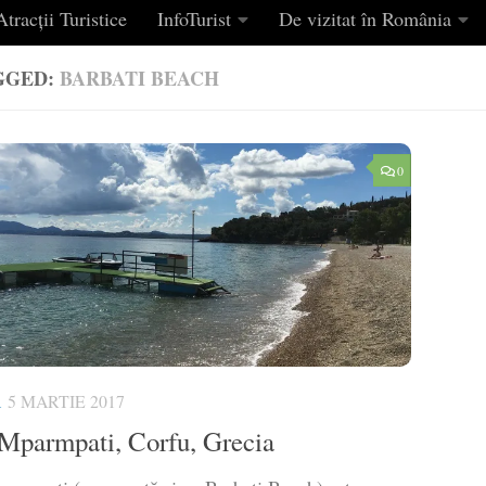
tracții Turistice
InfoTurist
De vizitat în România
GGED:
BARBATI BEACH
0
A
5 MARTIE 2017
 Mparmpati, Corfu, Grecia