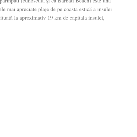
parmpati (cunoscută și ca Barbati Beach) este una
ele mai apreciate plaje de pe coasta estică a insulei
ituată la aproximativ 19 km de capitala insulei,