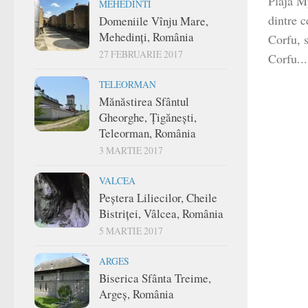
Plaja M
MEHEDINTI
dintre c
Domeniile Vînju Mare,
Mehedinți, România
Corfu, s
27 FEBRUARIE 2017
Corfu...
TELEORMAN
Mănăstirea Sfântul
Gheorghe, Țigănești,
Teleorman, România
3 MARTIE 2017
VALCEA
Peștera Liliecilor, Cheile
Bistriței, Vâlcea, România
5 MARTIE 2017
ARGES
Biserica Sfânta Treime,
Argeș, România