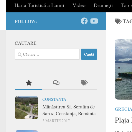
Harta Turistică a Lumii
Video
Drumeții
Top A
TA
FOLLOW:
CĂUTARE
Caută
după:
CONSTANTA
Mănăstirea Sf. Serafim de
GRECI
Sarov, Constanța, România
Plaja
3 MARTIE 2017