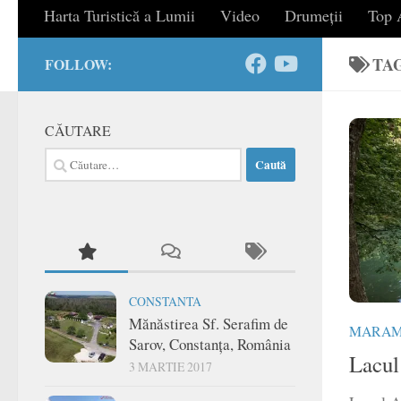
Harta Turistică a Lumii
Video
Drumeții
Top A
TA
FOLLOW:
CĂUTARE
Caută
după:
CONSTANTA
Mănăstirea Sf. Serafim de
MARAM
Sarov, Constanța, România
Lacul
3 MARTIE 2017