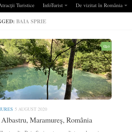
tracții Turistice
InfoTurist
De vizitat în România
GGED:
BAIA SPRIE
0
URES
5 AUGUST 2020
 Albastru, Maramureș, România