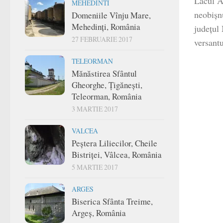
Lacul A
MEHEDINTI
neobișnu
Domeniile Vînju Mare,
Mehedinți, România
județul
27 FEBRUARIE 2017
versantu
TELEORMAN
Mănăstirea Sfântul
Gheorghe, Țigănești,
Teleorman, România
3 MARTIE 2017
VALCEA
Peștera Liliecilor, Cheile
Bistriței, Vâlcea, România
5 MARTIE 2017
ARGES
Biserica Sfânta Treime,
Argeș, România