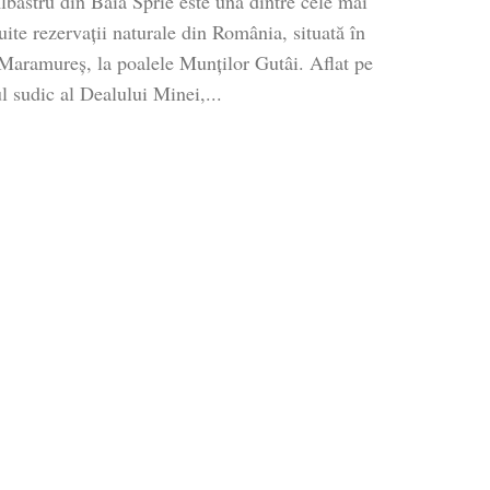
lbastru din Baia Sprie este una dintre cele mai
ite rezervații naturale din România, situată în
 Maramureș, la poalele Munților Gutâi. Aflat pe
l sudic al Dealului Minei,...