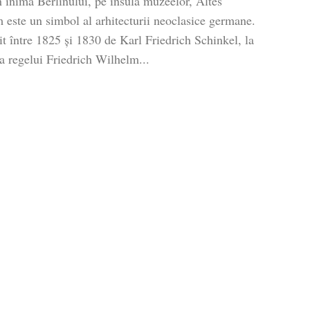
în inima Berlinului, pe insula muzeelor, Altes
este un simbol al arhitecturii neoclasice germane.
t între 1825 și 1830 de Karl Friedrich Schinkel, la
 regelui Friedrich Wilhelm...