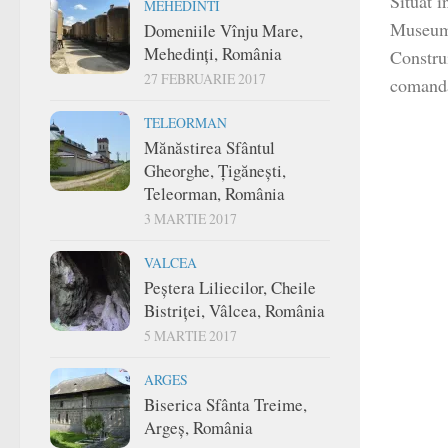
​Situat 
MEHEDINTI
Museum 
Domeniile Vînju Mare,
Mehedinți, România
Construi
27 FEBRUARIE 2017
comanda
TELEORMAN
Mănăstirea Sfântul
Gheorghe, Țigănești,
Teleorman, România
3 MARTIE 2017
VALCEA
Peștera Liliecilor, Cheile
Bistriței, Vâlcea, România
5 MARTIE 2017
ARGES
Biserica Sfânta Treime,
Argeș, România