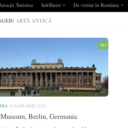
tracții Turistice
InfoTurist
De vizitat în România
GGED:
ARTĂ ANTICĂ
0
NIA
16 IANUARIE 2025
 Museum, Berlin, Germania