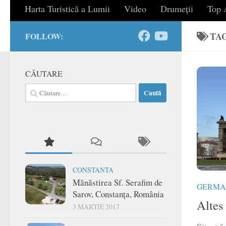
Harta Turistică a Lumii
Video
Drumeții
Top A
TA
FOLLOW:
CĂUTARE
Caută
după:
CONSTANTA
Mănăstirea Sf. Serafim de
GERMA
Sarov, Constanța, România
Altes
3 MARTIE 2017