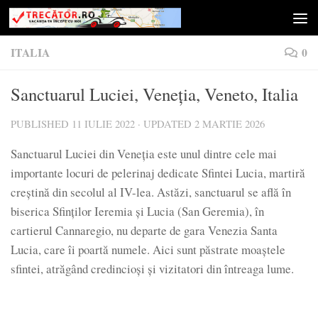
Skip to content
ITALIA
0
Sanctuarul Luciei, Veneția, Veneto, Italia
PUBLISHED
11 IULIE 2022
· UPDATED
2 MARTIE 2026
Sanctuarul Luciei din Veneția este unul dintre cele mai
importante locuri de pelerinaj dedicate Sfintei Lucia, martiră
creștină din secolul al IV-lea. Astăzi, sanctuarul se află în
biserica Sfinților Ieremia și Lucia (San Geremia), în
cartierul Cannaregio, nu departe de gara Venezia Santa
Lucia, care îi poartă numele. Aici sunt păstrate moaștele
sfintei, atrăgând credincioși și vizitatori din întreaga lume.