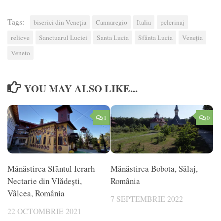
Tags:
biserici din Veneția
Cannaregio
Italia
pelerinaj
relicve
Sanctuarul Luciei
Santa Lucia
Sfânta Lucia
Veneția
Veneto
YOU MAY ALSO LIKE...
1
0
Mânăstirea Sfântul Ierarh
Mănăstirea Bobota, Sălaj,
Nectarie din Vlădești,
România
Vâlcea, România
7 SEPTEMBRIE 2022
22 OCTOMBRIE 2021