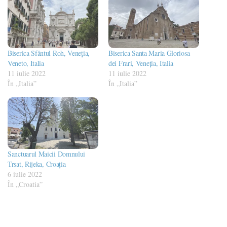
Biserica Sfântul Roh, Veneția,
Biserica Santa Maria Gloriosa
Veneto, Italia
dei Frari, Veneția, Italia
11 iulie 2022
11 iulie 2022
În „Italia”
În „Italia”
Sanctuarul Maicii Domnului
Trsat, Rijeka, Croația
6 iulie 2022
În „Croatia”