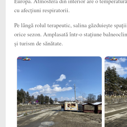
Europa. Atmosfera din interior are o temperatură 
cu afecțiuni respiratorii.
Pe lângă rolul terapeutic, salina găzduiește spați
orice sezon. Amplasată într-o stațiune balneoclim
și turism de sănătate.