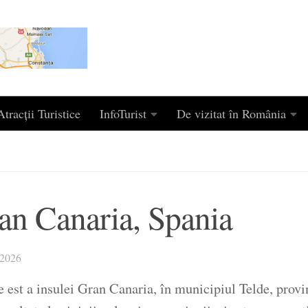
tracții Turistice
InfoTurist
De vizitat în România
an Canaria, Spania
2026
e est a insulei Gran Canaria, în municipiul Telde, prov