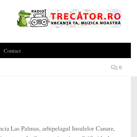
Contact
0
incia Las Palmas, arhipelagul Insulelor Canare,