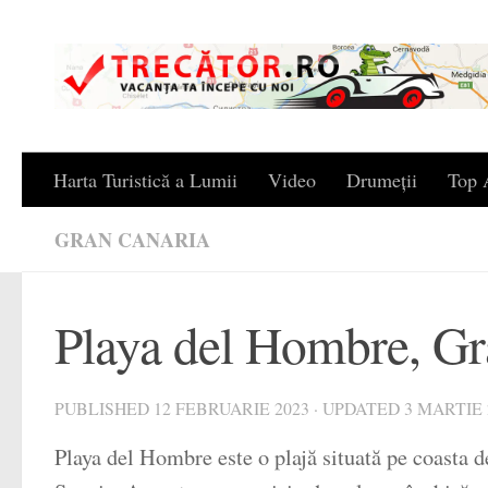
Skip to content
Harta Turistică a Lumii
Video
Drumeții
Top A
GRAN CANARIA
Playa del Hombre, Gr
PUBLISHED
12 FEBRUARIE 2023
· UPDATED
3 MARTIE 
Playa del Hombre este o plajă situată pe coasta d