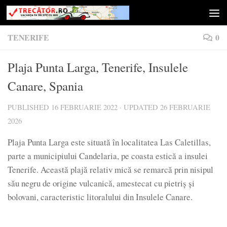
Skip to content
TENERIFE
0
Plaja Punta Larga, Tenerife, Insulele
Canare, Spania
PUBLISHED
16 FEBRUARIE 2022
· UPDATED
26 FEBRUARIE
2026
Plaja Punta Larga este situată în localitatea Las Caletillas,
parte a municipiului Candelaria, pe coasta estică a insulei
Tenerife. Această plajă relativ mică se remarcă prin nisipul
său negru de origine vulcanică, amestecat cu pietriș și
bolovani, caracteristic litoralului din Insulele Canare.