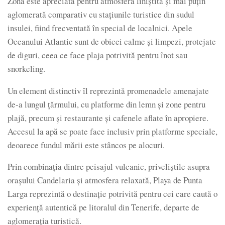
Zona este apreciată pentru atmosfera liniștită și mai puțin
aglomerată comparativ cu stațiunile turistice din sudul
insulei, fiind frecventată în special de localnici. Apele
Oceanului Atlantic sunt de obicei calme și limpezi, protejate
de diguri, ceea ce face plaja potrivită pentru înot sau
snorkeling.
Un element distinctiv îl reprezintă promenadele amenajate
de-a lungul țărmului, cu platforme din lemn și zone pentru
plajă, precum și restaurante și cafenele aflate în apropiere.
Accesul la apă se poate face inclusiv prin platforme speciale,
deoarece fundul mării este stâncos pe alocuri.
Prin combinația dintre peisajul vulcanic, priveliștile asupra
orașului Candelaria și atmosfera relaxată, Playa de Punta
Larga reprezintă o destinație potrivită pentru cei care caută o
experiență autentică pe litoralul din Tenerife, departe de
aglomerația turistică.