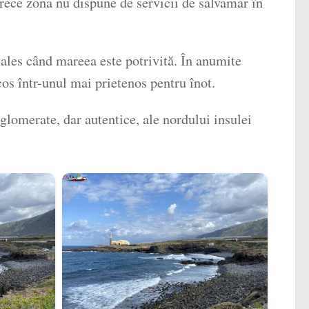
oarece zona nu dispune de servicii de salvamar în
i ales când mareea este potrivită. În anumite
cos într-unul mai prietenos pentru înot.
glomerate, dar autentice, ale nordului insulei