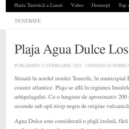
Harta Turistică a Lumii
Video
Drumeții
Top A
TENERIFE
Plaja Agua Dulce Los 
PUBLISHED
12 FEBRUARIE 2022
· UPDATED
26 FEBRUA
Situată în nordul insulei Tenerife, în municipiul 
coastei atlantice. Plaja se află în regiunea Insule
arhipelagului. Cu o lungime de aproximativ 200 de
ascunde sub apă nisip negru de origine vulcanică
Agua Dulce este considerată o plajă izolată, fără f