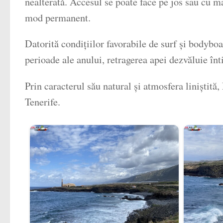
nealterată. Accesul se poate face pe jos sau cu ma
mod permanent.
Datorită condițiilor favorabile de surf și bodyboa
perioade ale anului, retragerea apei dezvăluie înt
Prin caracterul său natural și atmosfera liniștit
Tenerife.