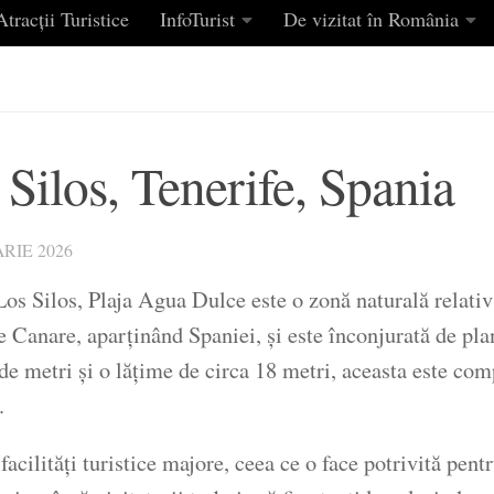
tracții Turistice
InfoTurist
De vizitat în România
Silos, Tenerife, Spania
RIE 2026
Los Silos, Plaja Agua Dulce este o zonă naturală relativ 
le Canare, aparținând Spaniei, și este înconjurată de plan
 metri și o lățime de circa 18 metri, aceasta este compu
.
acilități turistice majore, ceea ce o face potrivită pentru