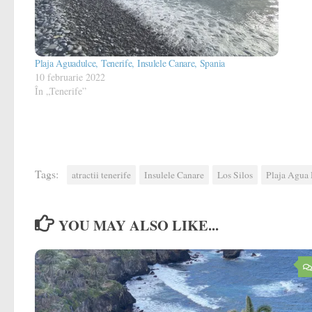
Plaja Aguadulce, Tenerife, Insulele Canare, Spania
10 februarie 2022
În „Tenerife”
Tags:
atractii tenerife
Insulele Canare
Los Silos
Plaja Agua
YOU MAY ALSO LIKE...