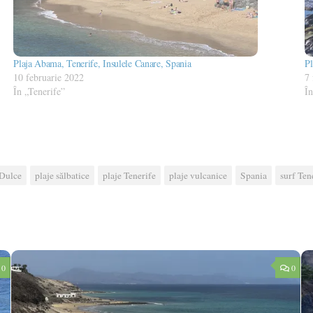
Plaja Abama, Tenerife, Insulele Canare, Spania
Pl
10 februarie 2022
7 
În „Tenerife”
În
 Dulce
plaje sălbatice
plaje Tenerife
plaje vulcanice
Spania
surf Ten
0
0