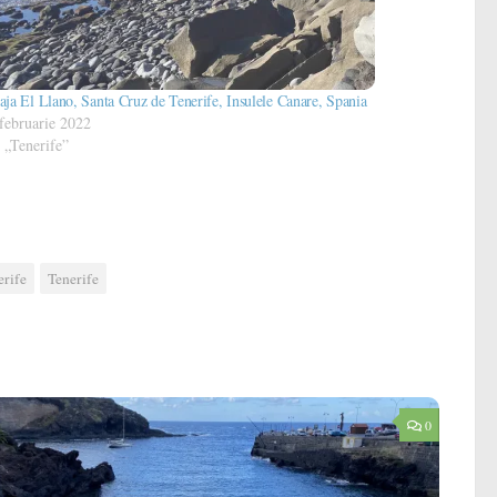
aja El Llano, Santa Cruz de Tenerife, Insulele Canare, Spania
februarie 2022
 „Tenerife”
erife
Tenerife
0