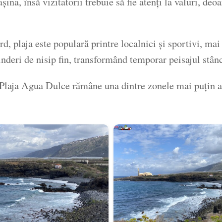
șina, însă vizitatorii trebuie să fie atenți la valuri, de
rd, plaja este populară printre localnici și sportivi, ma
inderi de nisip fin, transformând temporar peisajul stân
ă, Plaja Agua Dulce rămâne una dintre zonele mai puțin a