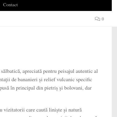
Contact
0
sălbatică, apreciată pentru peisajul autentic al
tații de bananieri și relief vulcanic specific
să în principal din pietriș și bolovani, dar
 vizitatorii care caută liniște și natură