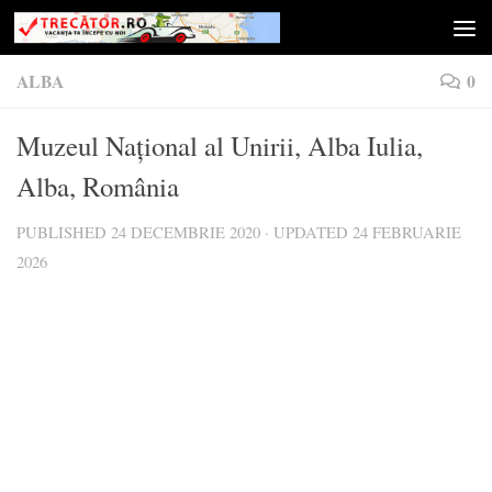
Skip to content
ALBA
0
Muzeul Național al Unirii, Alba Iulia,
Alba, România
PUBLISHED
24 DECEMBRIE 2020
· UPDATED
24 FEBRUARIE
2026