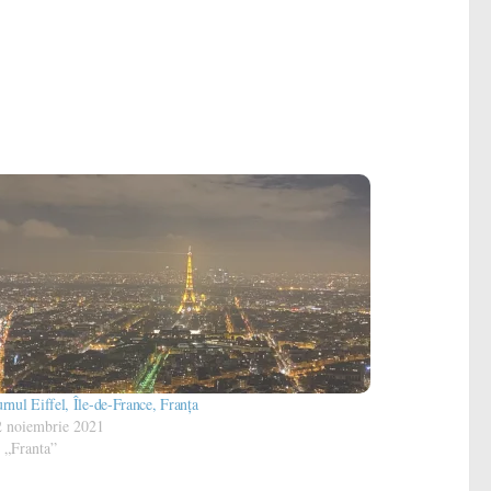
rnul Eiffel, Île-de-France, Franța
2 noiembrie 2021
 „Franta”