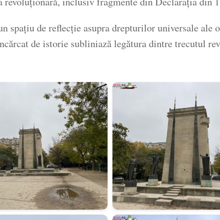
ia revoluționară, inclusiv fragmente din Declarația din 
n spațiu de reflecție asupra drepturilor universale ale 
ncărcat de istorie subliniază legătura dintre trecutul re