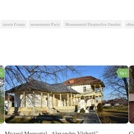
istorie Franța
monumente Paris
Monumentul Drepturilor Omului
obiec
0
0
Muzeul Memorial „Alexandru Vlahuță”,
Ca