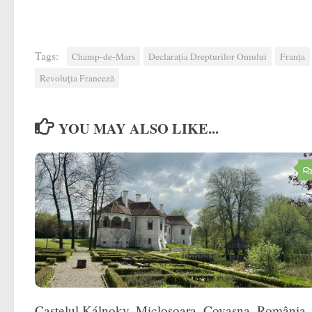
Tags:
Champ-de-Mars
Declarația Drepturilor Omului
Franța
Revoluția Franceză
YOU MAY ALSO LIKE...
Castelul Kálnoky, Micloșoara, Covasna, România