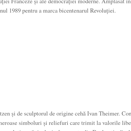
uției Franceze și ale democrației moderne. Amplasat î
anul 1989 pentru a marca bicentenarul Revoluției.
ntzen și de sculptorul de origine cehă Ivan Theimer. Con
ase simboluri și reliefuri care trimit la valorile libertă