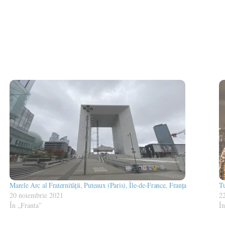
Marele Arc al Fraternității, Puteaux (Paris), Île-de-France, Franța
Tu
20 noiembrie 2021
2
În „Franta”
În