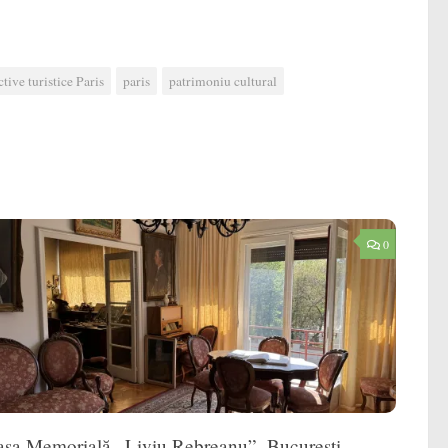
tive turistice Paris
paris
patrimoniu cultural
0
sa Memorială „Liviu Rebreanu”, București,