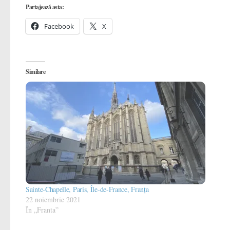
Partajează asta:
Facebook
X
Similare
Sainte-Chapelle, Paris, Île-de-France, Franța
22 noiembrie 2021
În „Franta”