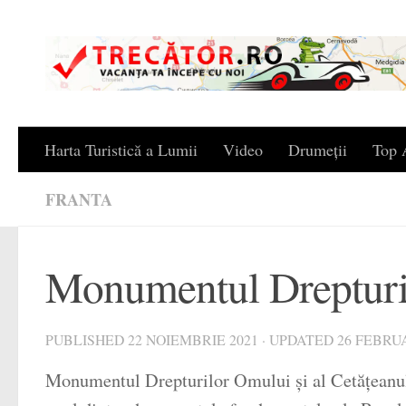
Skip to content
Harta Turistică a Lumii
Video
Drumeții
Top A
FRANTA
Monumentul Drepturil
PUBLISHED
22 NOIEMBRIE 2021
· UPDATED
26 FEBRUA
Monumentul Drepturilor Omului și al Cetățeanulu