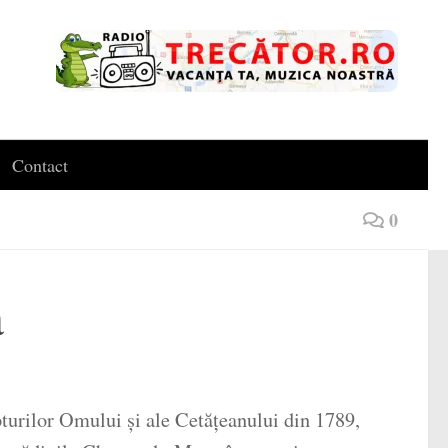
Contact
0
a
urilor Omului și ale Cetățeanului din 1789,