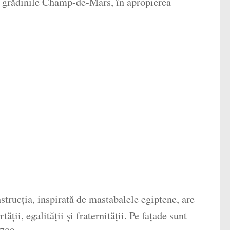
n grădinile Champ-de-Mars, în apropierea
strucția, inspirată de mastabalele egiptene, are
ții, egalității și fraternității. Pe fațade sunt