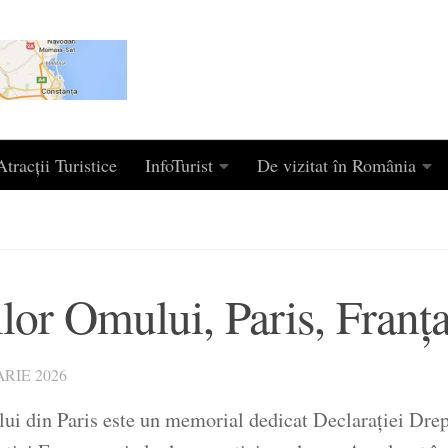
tracții Turistice
InfoTurist
De vizitat în România
or Omului, Paris, Franț
RIE 2026
i din Paris este un memorial dedicat Declarației Drept