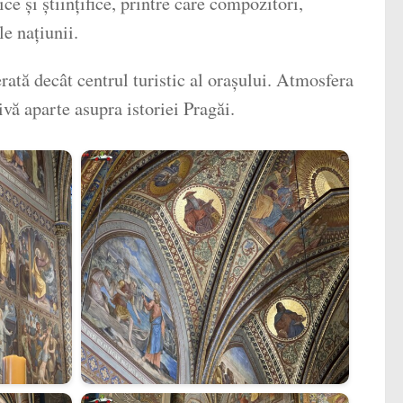
e și științifice, printre care compozitori,
le națiunii.
rată decât centrul turistic al orașului. Atmosfera
ivă aparte asupra istoriei Pragăi.