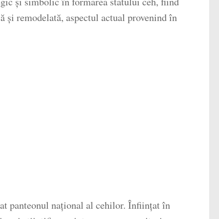
ic și simbolic în formarea statului ceh, fiind
să și remodelată, aspectul actual provenind în
at panteonul național al cehilor. Înființat în