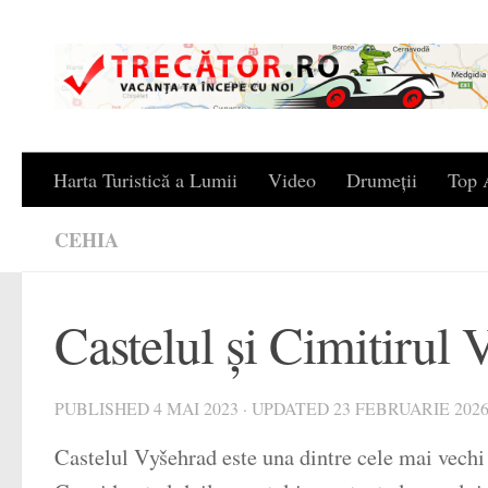
Skip to content
Harta Turistică a Lumii
Video
Drumeții
Top A
CEHIA
Castelul și Cimitirul 
PUBLISHED
4 MAI 2023
· UPDATED
23 FEBRUARIE 202
Castelul Vyšehrad este una dintre cele mai vechi f