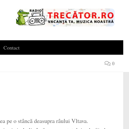
Contact
0
lea pe o stâncă deasupra râului Vltava.