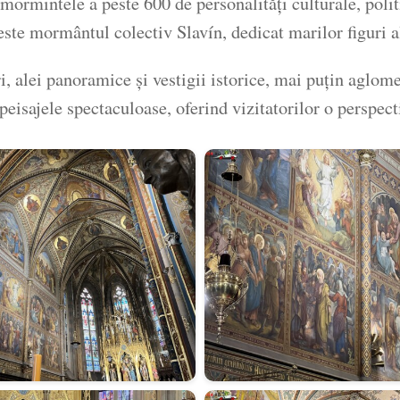
rmintele a peste 600 de personalități culturale, politic
este mormântul colectiv Slavín, dedicat marilor figuri a
i, alei panoramice și vestigii istorice, mai puțin aglome
eisajele spectaculoase, oferind vizitatorilor o perspect