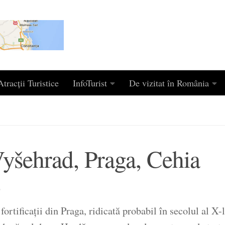
tracții Turistice
InfoTurist
De vizitat în România
Vyšehrad, Praga, Cehia
6
ortificații din Praga, ridicată probabil în secolul al X-