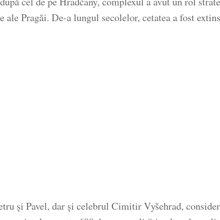
 după cel de pe Hradčany, complexul a avut un rol strateg
e ale Pragăi. De-a lungul secolelor, cetatea a fost extin
 Petru și Pavel, dar și celebrul Cimitir Vyšehrad, consider