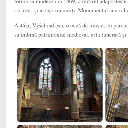
forma sa modernă în 1869, cimitirul adăpostește mo
scriitori și artiști renumiți. Monumentul central 
Astăzi, Vyšehrad este o oază de liniște, cu parcur
sa îmbină patrimoniul medieval, arta funerară și p