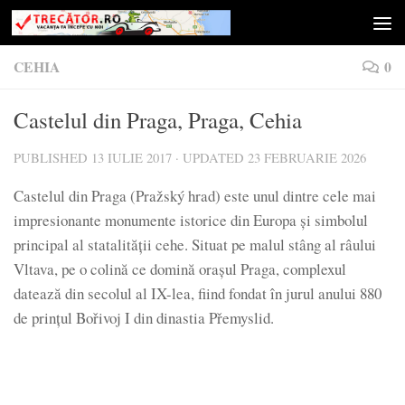
Skip to content
CEHIA
0
Castelul din Praga, Praga, Cehia
PUBLISHED
13 IULIE 2017
· UPDATED
23 FEBRUARIE 2026
Castelul din Praga (Pražský hrad) este unul dintre cele mai
impresionante monumente istorice din Europa și simbolul
principal al statalității cehe. Situat pe malul stâng al râului
Vltava, pe o colină ce domină orașul Praga, complexul
datează din secolul al IX-lea, fiind fondat în jurul anului 880
de prințul Bořivoj I din dinastia Přemyslid.