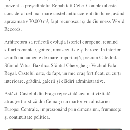
prezent, a președintelui Republicii Cehe. Complexul este
considerat cel mai mare castel antic coerent din lume, având
aproximativ 70.000 m², fapt recunoscut și de Guinness World
Records.
Arhitectura sa reflectă evoluția istoriei europene, reunind
stiluri romanice, gotice, renascentiste și baroce. În interior
se află monumente de mare importanță, precum Catedrala
Sfântul Vitus, Bazilica Sfântul Gheorghe și Vechiul Palat
Regal. Castelul este, de fapt, un mic oraș fortificat, cu curți
interioare, grădini, galerii și clădiri administrative.
Astăzi, Castelul din Praga reprezintă cea mai vizitată
atracție turistică din Cehia și un martor viu al istoriei
Europei Centrale, impresionând prin dimensiuni, frumusețe
și continuitate politică.