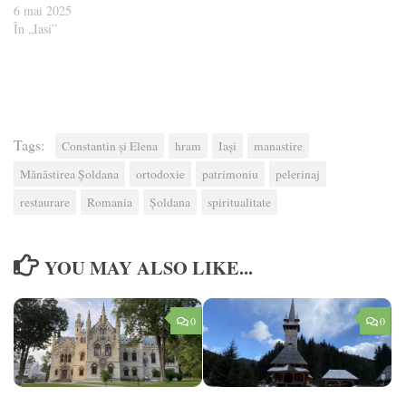
6 mai 2025
În „Iasi”
Tags:
Constantin și Elena
hram
Iași
manastire
Mănăstirea Șoldana
ortodoxie
patrimoniu
pelerinaj
restaurare​
Romania
Șoldana
spiritualitate
YOU MAY ALSO LIKE...
0
0