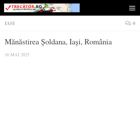
Skip to content
IASI
0
Mănăstirea Șoldana, Iași, România
16 MAI 2025