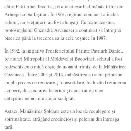
către Patriarhul Teoctist, pe atunci exarh al mănăstirilor din
Arhiepiscopia Iașilor . În 1961, regimul comunist a închis
schitul, iar viețuitorii au fost alungați. Cu toate acestea,
protosinghelul Ghenadie Aivănesei a continuat să întrețină
biserica până la trecerea sa la cele veșnice în 1987.
În 1992, la inițiativa Preafericitului Părinte Patriarh Daniel,
pe atunci Mitropolit al Moldovei și Bucovinei, schitul a fost
redeschis cu o mică obște de monahi trimiși de la Mănăstirea
Cozancea . Între 2005 și 2014, mănăstirea a trecut printr-un
amplu proces de renovare și consolidare, incluzând refacerea
acoperișului, pictarea bisericii și construirea unei
catapetesme noi din stejar sculptat.
Astăzi, Mănăstirea Șoldana este un loc de reculegere și
spiritualitate, atrăgând credincioși și pelerini din întreaga
țară.