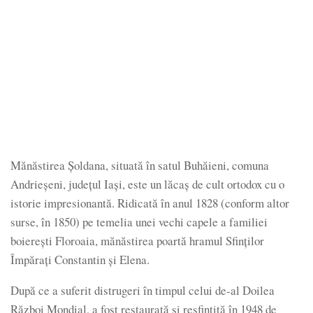
Mănăstirea Șoldana, situată în satul Buhăieni, comuna
Andrieșeni, județul Iași, este un lăcaș de cult ortodox cu o
istorie impresionantă. Ridicată în anul 1828 (conform altor
surse, în 1850) pe temelia unei vechi capele a familiei
boierești Floroaia, mănăstirea poartă hramul Sfinților
Împărați Constantin și Elena.
După ce a suferit distrugeri în timpul celui de-al Doilea
Război Mondial, a fost restaurată și resfințită în 1948 de