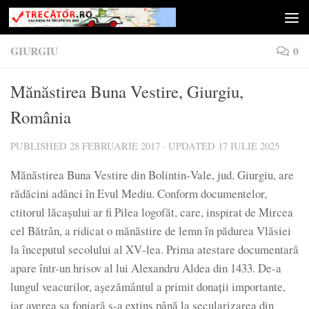
Skip to content
GIURGIU
0
Mănăstirea Buna Vestire, Giurgiu,
România
PUBLISHED
28 FEBRUARIE 2017
· UPDATED
17 IULIE 2025
Mănăstirea Buna Vestire din Bolintin‑Vale, jud. Giurgiu, are
rădăcini adânci în Evul Mediu. Conform documentelor,
ctitorul lăcaşului ar fi Pilea logofăt, care, inspirat de Mircea
cel Bătrân, a ridicat o mănăstire de lemn în pădurea Vlăsiei
la începutul secolului al XV‑lea. Prima atestare documentară
apare într-un hrisov al lui Alexandru Aldea din 1433. De-a
lungul veacurilor, aşezământul a primit donaţii importante,
iar averea sa foniară s‑a extins până la secularizarea din