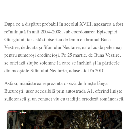
După ce a dispărut probabil în secolul XVIII, aşezarea a fost
reînfiinţată în anii 2004–2008, sub coordonarea Episcopiei
Giurgiului, iar astăzi biserica de lemn cu hramul Buna
Vestire, dedicată şi Sfântului Nectarie, este loc de pelerinaj
pentru numeroşi credincioşi. Pe 25 martie, de Buna Vestire,
se oficiază slujbe solemne la care se închină și la părticele
din moaștele Sfântului Nectarie, aduse aici în 2010.
Astăzi, mănăstirea reprezintă o oază de liniște lângă
București, ușor accesibilă prin autostrada A1, oferind liniște
sufletească și un contact viu cu tradiția ortodoxă românească.