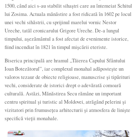
1500, când aici s-au stabilit sihaștri care au întemeiat Schitul
lui Zosima. Actuala mănăstire a fost ridicată în 1602 pe locul
unei vechi sihăstrii, cu sprijinul marelui vornic Nestor
Ureche, tatăl cronicarului Grigore Ureche. De-a lungul
timpului, așezământul a fost afectat de evenimente istorice,
fiind incendiat în 1821 în timpul mișcării eteriste.
Biserica principală are hramul „Tăierea Capului Sfântului
Ioan Botezătorul”, iar complexul monahal adăpostește un
valoros tezaur de obiecte religioase, manuscrise și tipărituri
vechi, considerate de istorici drept o adevărată comoară
culturală. Astăzi, Mănăstirea Secu rămâne un important
centru spiritual și turistic al Moldovei, atrăgând pelerini și
vizitatori prin frumusețea arhitecturii și atmosfera de liniște
specifică vieții monahale.