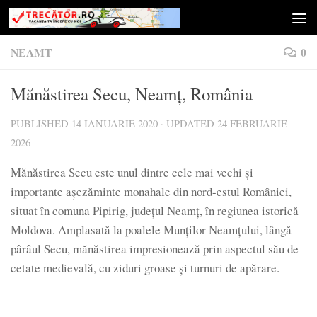
Skip to content
NEAMT
0
Mănăstirea Secu, Neamț, România
PUBLISHED
14 IANUARIE 2020
· UPDATED
24 FEBRUARIE
2026
Mănăstirea Secu este unul dintre cele mai vechi și
importante așezăminte monahale din nord-estul României,
situat în comuna Pipirig, județul Neamț, în regiunea istorică
Moldova. Amplasată la poalele Munților Neamțului, lângă
pârâul Secu, mănăstirea impresionează prin aspectul său de
cetate medievală, cu ziduri groase și turnuri de apărare.