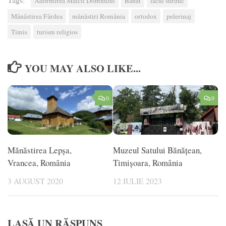
Adormirea Maicii Domnului
Banat
lacul surduc
Mânăstirea Fârdea
mănăstiri România
ortodox
pelerinaj
Timis
turism religios
YOU MAY ALSO LIKE...
0
0
Mănăstirea Lepșa,
Muzeul Satului Bănățean,
Vrancea, România
Timișoara, România
3 AUGUST 2020
12 IULIE 2023
LASĂ UN RĂSPUNS