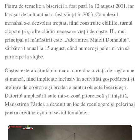
Piatra de temelie a bisericii a fost pusă la 12 august 2001, iar
lăcașul de cult actual a fost sfințit în 2003. Complexul
monahal s-a dezvoltat treptat, fiind construite chiliile, turnul
clopotniță și alte clădiri necesare vieții de obște. Hramul
principal al mănăstirii este „Adormirea Maicii Domnului”,
sărbătorit anual la 15 august, când numeroși pelerini vin să
participe la slujbe.
Obștea este alcătuită din maici care duc o viață de rugăciune
și muncă, fiind implicate inclusiv în activități gospodărești și
ateliere de croitorie și broderie pentru obiecte bisericești.
Datorită amplasării sale într-o zonă pitorească și liniștită,
Mănăstirea Fârdea a devenit un loc de reculegere și pelerinaj
pentru credincioșii din vestul României.