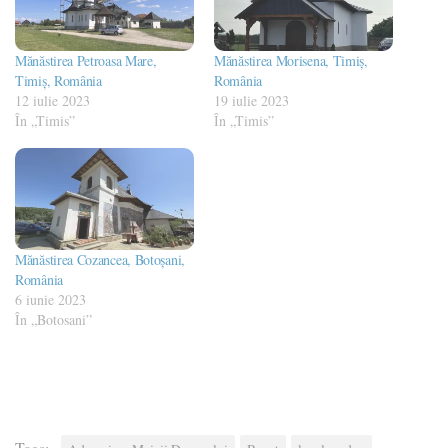
Mănăstirea Petroasa Mare,
Mănăstirea Morisena, Timiș,
Timiș, România
România
12 iulie 2023
19 iulie 2023
În „Timis”
În „Timis”
Mănăstirea Cozancea, Botoșani,
România
6 iunie 2023
În „Botosani”
Tags: