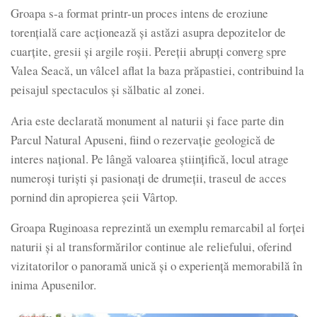
Groapa s-a format printr-un proces intens de eroziune
torențială care acționează și astăzi asupra depozitelor de
cuarțite, gresii și argile roșii. Pereții abrupți converg spre
Valea Seacă, un vâlcel aflat la baza prăpastiei, contribuind la
peisajul spectaculos și sălbatic al zonei.
Aria este declarată monument al naturii și face parte din
Parcul Natural Apuseni, fiind o rezervație geologică de
interes național. Pe lângă valoarea științifică, locul atrage
numeroși turiști și pasionați de drumeții, traseul de acces
pornind din apropierea șeii Vârtop.
Groapa Ruginoasa reprezintă un exemplu remarcabil al forței
naturii și al transformărilor continue ale reliefului, oferind
vizitatorilor o panoramă unică și o experiență memorabilă în
inima Apusenilor.