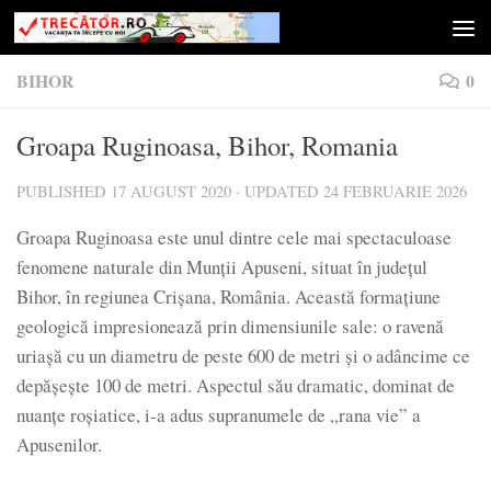
Skip to content
BIHOR
0
Groapa Ruginoasa, Bihor, Romania
PUBLISHED
17 AUGUST 2020
· UPDATED
24 FEBRUARIE 2026
Groapa Ruginoasa este unul dintre cele mai spectaculoase
fenomene naturale din Munții Apuseni, situat în județul
Bihor, în regiunea Crișana, România. Această formațiune
geologică impresionează prin dimensiunile sale: o ravenă
uriașă cu un diametru de peste 600 de metri și o adâncime ce
depășește 100 de metri. Aspectul său dramatic, dominat de
nuanțe roșiatice, i-a adus supranumele de „rana vie” a
Apusenilor.