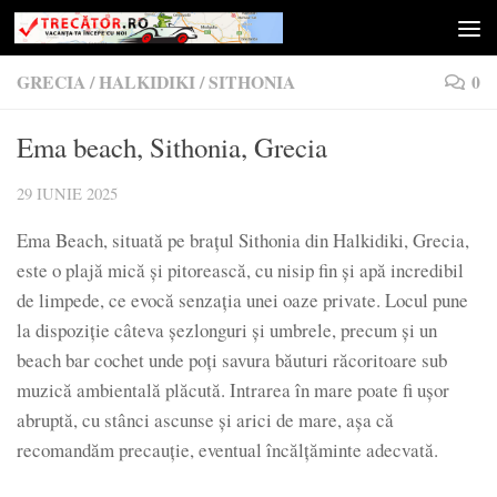
Skip to content
GRECIA
/
HALKIDIKI
/
SITHONIA
0
Ema beach, Sithonia, Grecia
29 IUNIE 2025
Ema Beach, situată pe brațul Sithonia din Halkidiki, Grecia,
este o plajă mică și pitorească, cu nisip fin și apă incredibil
de limpede, ce evocă senzația unei oaze private. Locul pune
la dispoziție câteva șezlonguri și umbrele, precum și un
beach bar cochet unde poți savura băuturi răcoritoare sub
muzică ambientală plăcută. Intrarea în mare poate fi ușor
abruptă, cu stânci ascunse și arici de mare, așa că
recomandăm precauție, eventual încălțăminte adecvată.