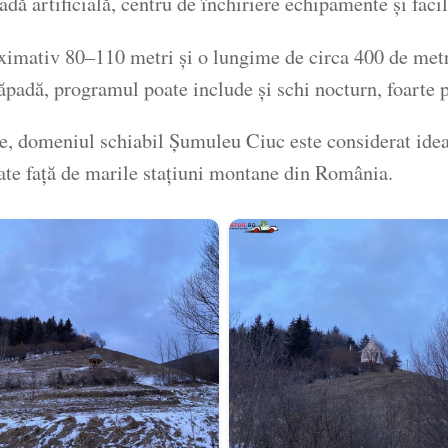
 artificială, centru de închiriere echipamente și facili
ximativ 80–110 metri și o lungime de circa 400 de metri
ăpadă, programul poate include și schi nocturn, foarte p
te, domeniul schiabil Șumuleu Ciuc este considerat ideal 
ate față de marile stațiuni montane din România.