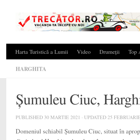
Skip to content
Harta Turistică a Lumii
Video
Drumeții
Top A
HARGHITA
Șumuleu Ciuc, Hargh
PUBLISHED
30 MARTIE 2021
· UPDATED
25 FEBRUARIE
Domeniul schiabil Șumuleu Ciuc, situat în apropi