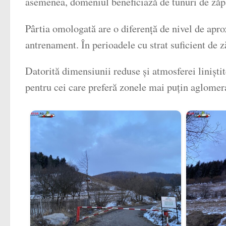
asemenea, domeniul beneficiază de tunuri de zăpadă
Pârtia omologată are o diferență de nivel de apro
antrenament. În perioadele cu strat suficient de z
Datorită dimensiunii reduse și atmosferei liniști
pentru cei care preferă zonele mai puțin aglomer