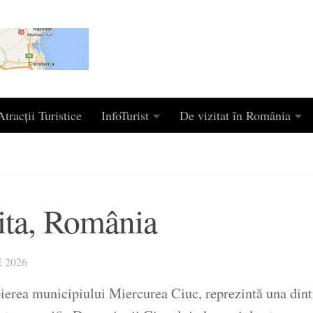
tracții Turistice
InfoTurist
De vizitat în România
ita, România
 2026
erea municipiului Miercurea Ciuc, reprezintă una dintre