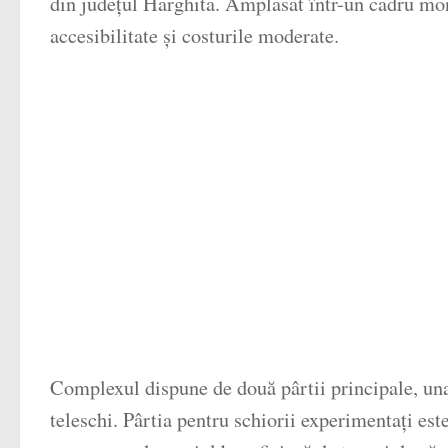
din județul Harghita. Amplasat într-un cadru mon
accesibilitate și costurile moderate.
Complexul dispune de două pârtii principale, una
teleschi. Pârtia pentru schiorii experimentați est