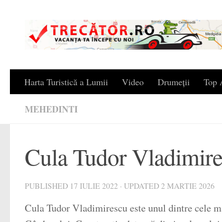
Skip to content
Harta Turistică a Lumii
Video
Drumeții
Top A
MEHEDINTI
Cula Tudor Vladimire
PUBLISHED
17 IULIE 2022
· UPDATED
2 MARTIE 2026
Cula Tudor Vladimirescu este unul dintre cele m