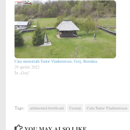
Casa memorială Tudor Vladimirescu, Gorj, România
29 aprilie 2022
În „Gorj”
Tags:
arhitectură fortificată
Cerneți
Cula Tudor Vladimirescu
YOU MAY ALSO LIKE...