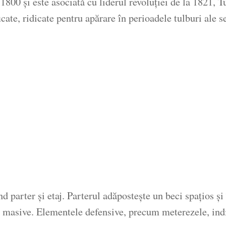
1800 și este asociată cu liderul revoluției de la 1821, 
ficate, ridicate pentru apărare în perioadele tulburi al
 parter și etaj. Parterul adăpostește un beci spațios și î
 masive. Elementele defensive, precum meterezele, indic