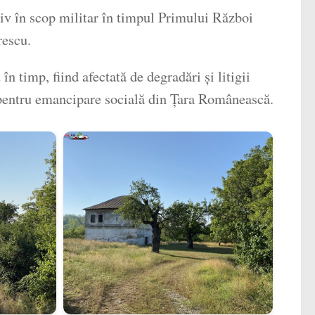
usiv în scop militar în timpul Primului Război
rescu.
n timp, fiind afectată de degradări și litigii
ei pentru emancipare socială din Țara Românească.