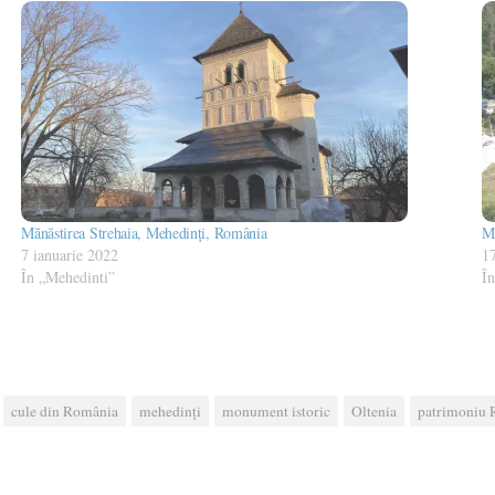
Mănăstirea Strehaia, Mehedinți, România
Mă
7 ianuarie 2022
17
În „Mehedinti”
Î
cule din România
mehedinți
monument istoric
Oltenia
patrimoniu