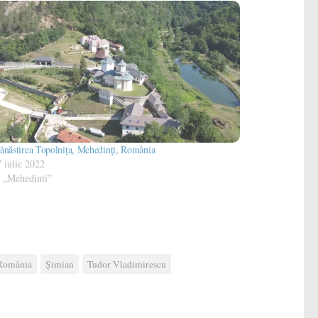
năstirea Topolniţa, Mehedinţi, România
 iulie 2022
n „Mehedinti”
 România
Șimian
Tudor Vladimirescu