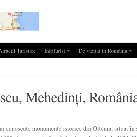
tracții Turistice
InfoTurist
De vizitat în România
scu, Mehedinți, Români
ai cunoscute monumente istorice din Oltenia, situat în