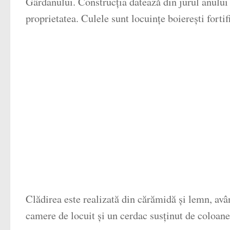
Gârdanului. Construcția datează din jurul anului 
proprietatea. Culele sunt locuințe boierești forti
Clădirea este realizată din cărămidă și lemn, având
camere de locuit și un cerdac susținut de coloane