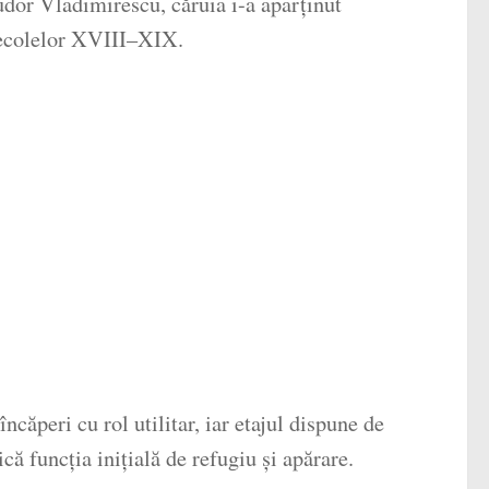
Tudor Vladimirescu, căruia i-a aparținut
e secolelor XVIII–XIX.
ncăperi cu rol utilitar, iar etajul dispune de
ă funcția inițială de refugiu și apărare.