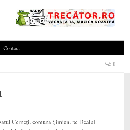
Contact
0
a
 satul Cerneți, comuna Șimian, pe Dealul