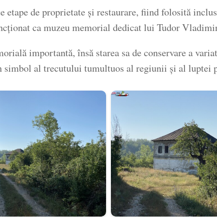
 etape de proprietate și restaurare, fiind folosită incl
uncționat ca muzeu memorial dedicat lui Tudor Vladimi
ială importantă, însă starea sa de conservare a variat î
n simbol al trecutului tumultuos al regiunii și al lupt