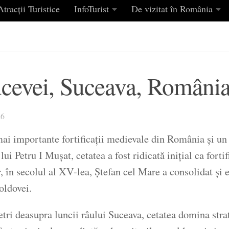
tracții Turistice
InfoTurist
De vizitat în România
ucevei, Suceava, Români
26
mai importante fortificații medievale din România și un 
ui Petru I Mușat, cetatea a fost ridicată inițial ca fortif
 în secolul al XV-lea, Ștefan cel Mare a consolidat și 
oldovei.
etri deasupra luncii râului Suceava, cetatea domina stra