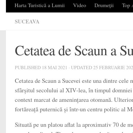
Harta Turistică a Lumii
Video
Drumeții
Top A
SUCEAVA
Cetatea de Scaun a S
PUBLISHED
18 MAI 2021
· UPDATED
25 FEBRUARIE 20
Cetatea de Scaun a Sucevei este una dintre cele 
sfârșitul secolului al XIV-lea, în timpul domniei l
context marcat de amenințarea otomană. Ulterior,
fortăreață puternică și într-un centru politic al M
Situată pe un platou aflat la aproximativ 70 de m