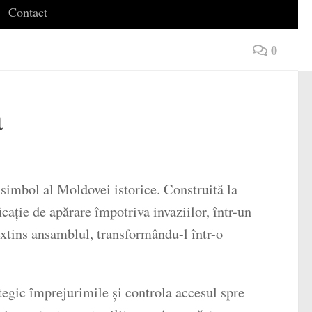
Contact
0
a
simbol al Moldovei istorice. Construită la
icație de apărare împotriva invaziilor, într-un
extins ansamblul, transformându-l într-o
tegic împrejurimile și controla accesul spre