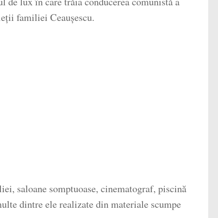
elul de lux în care trăia conducerea comunistă a
eții familiei Ceaușescu.
liei, saloane somptuoase, cinematograf, piscină
 multe dintre ele realizate din materiale scumpe