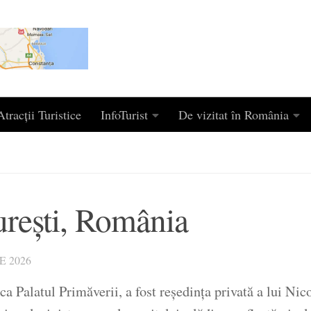
tracții Turistice
InfoTurist
De vizitat în România
rești, România
E 2026
a Palatul Primăverii, a fost reședința privată a lui Nic