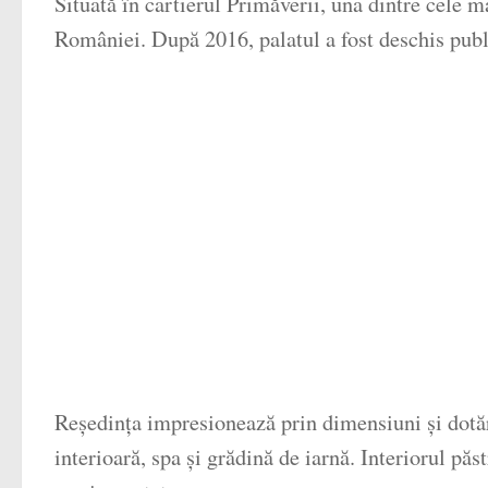
Situată în cartierul Primăverii, una dintre cele m
României. După 2016, palatul a fost deschis publ
Reședința impresionează prin dimensiuni și dotă
interioară, spa și grădină de iarnă. Interiorul pă