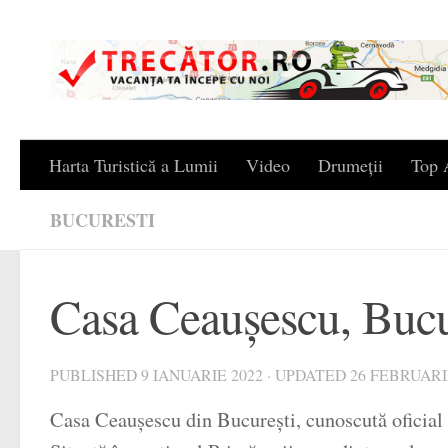
Skip to content
Harta Turistică a Lumii
Video
Drumeții
Top A
BUCURESTI
Casa Ceaușescu, Bucu
PUBLISHED
9 IANUARIE 2022
· UPDATED
26 FEBRUARI
Casa Ceaușescu din București, cunoscută oficial c