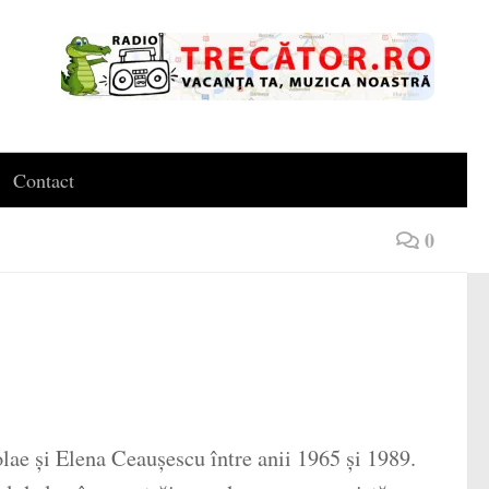
Contact
0
olae și Elena Ceaușescu între anii 1965 și 1989.