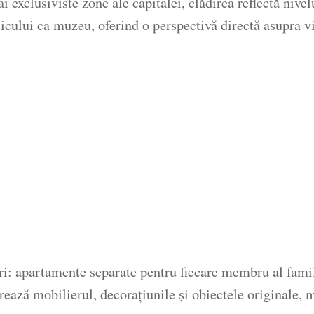
ai exclusiviste zone ale capitalei, clădirea reflectă niv
icului ca muzeu, oferind o perspectivă directă asupra vi
ri: apartamente separate pentru fiecare membru al fami
strează mobilierul, decorațiunile și obiectele originale,