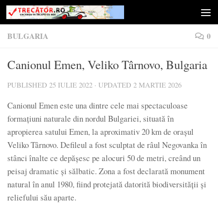
Skip to content
BULGARIA
0
Canionul Emen, Veliko Târnovo, Bulgaria
PUBLISHED
25 IULIE 2022
· UPDATED
2 MARTIE 2026
Canionul Emen este una dintre cele mai spectaculoase
formațiuni naturale din nordul Bulgariei, situată în
apropierea satului Emen, la aproximativ 20 km de orașul
Veliko Târnovo. Defileul a fost sculptat de râul Negovanka în
stânci înalte ce depășesc pe alocuri 50 de metri, creând un
peisaj dramatic și sălbatic. Zona a fost declarată monument
natural în anul 1980, fiind protejată datorită biodiversității și
reliefului său aparte.