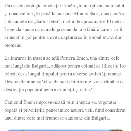
Un traseu ecologic amenajat urmărește marginea canionului
și conduce turiștii până la cascada Momin Skok, cunoscută și
sub numele de „Saltul fetei”, înaltă de aproximativ 10 metri.
Legenda spune că numele provine de la o tânără care s-ar fi
aruncat în gol pentru a evita capturarea în timpul invaziilor
otomane.
La intrarea în traseu se află Peștera Emen, una dintre cele
mai lungi din Bulgaria, adăpost pentru colonii de lilieci și loc
folosit de-a lungul timpului pentru diverse activități umane.
Deși unele amenajări vechi sunt deteriorate, zona rămâne o
destinație populară pentru drumeții și natură.
Canionul Emen impresionează prin liniștea sa, vegetația
bogată și priveliștile panoramice asupra văii, fiind considerat
unul dintre cele mai frumoase canioane din Bulgaria.