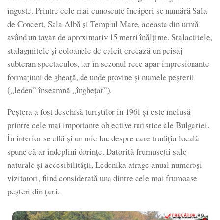
înguste. Printre cele mai cunoscute încăperi se numără Sala
de Concert, Sala Albă și Templul Mare, aceasta din urmă
având un tavan de aproximativ 15 metri înălțime. Stalactitele,
stalagmitele și coloanele de calcit creează un peisaj
subteran spectaculos, iar în sezonul rece apar impresionante
formațiuni de gheață, de unde provine și numele peșterii
(„leden” înseamnă „înghețat”).
Peștera a fost deschisă turiștilor în 1961 și este inclusă
printre cele mai importante obiective turistice ale Bulgariei.
În interior se află și un mic lac despre care tradiția locală
spune că ar îndeplini dorințe. Datorită frumuseții sale
naturale și accesibilității, Ledenika atrage anual numeroși
vizitatori, fiind considerată una dintre cele mai frumoase
peșteri din țară.