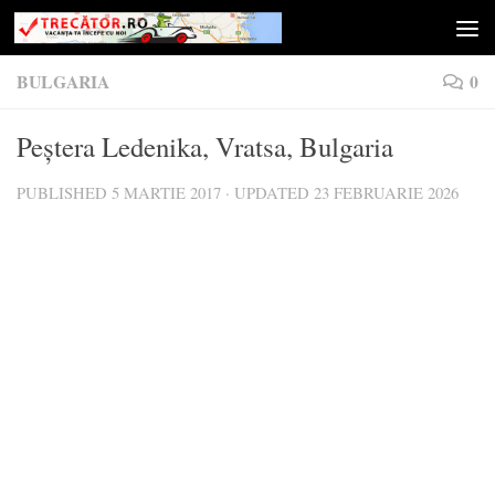
Skip to content
BULGARIA
0
Peştera Ledenika, Vratsa, Bulgaria
PUBLISHED
5 MARTIE 2017
· UPDATED
23 FEBRUARIE 2026