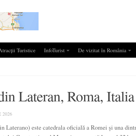
tracții Turistice
InfoTurist
De vizitat în România
din Lateran, Roma, Italia
 2026
n Laterano) este catedrala oficială a Romei și una dintre