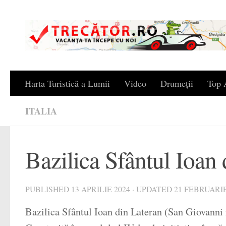
Skip to content
Harta Turistică a Lumii
Video
Drumeții
Top A
ITALIA
Bazilica Sfântul Ioan 
PUBLISHED
13 APRILIE 2024
· UPDATED
21 FEBRUARIE
Bazilica Sfântul Ioan din Lateran (San Giovanni i