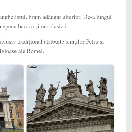
vanghelistul, hram adăugat ulterior. De-a lungul
in epoca barocă și neoclasică.
lusiv tradițional atribuite sfinților Petru și
ligioase ale Romei.