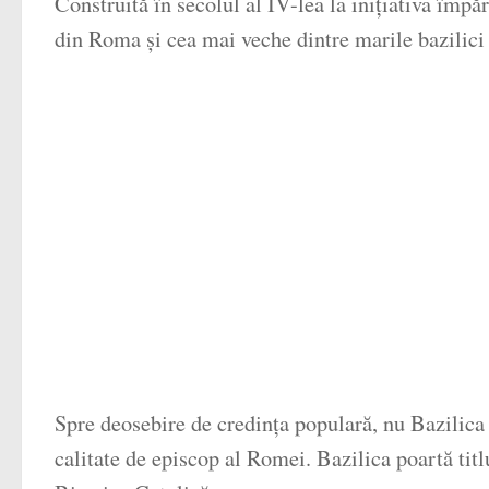
Construită în secolul al IV-lea la inițiativa împ
din Roma și cea mai veche dintre marile bazilici
Spre deosebire de credința populară, nu Bazilica S
calitate de episcop al Romei. Bazilica poartă tit