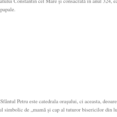
ăratului Constantin cel Mare și consacrată în anul 324, 
 papale.
fântul Petru este catedrala orașului, ci aceasta, deoarec
lul simbolic de „mamă și cap al tuturor bisericilor din 