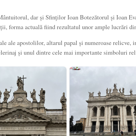
Mântuitorul, dar și Sfinților Ioan Botezătorul și Ioan E
cții, forma actuală fiind rezultatul unor ample lucrări d
 ale apostolilor, altarul papal și numeroase relicve, inc
lerinaj și unul dintre cele mai importante simboluri re