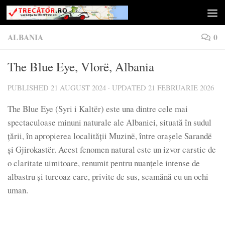
Skip to content
ALBANIA
0
The Blue Eye, Vlorë, Albania
PUBLISHED
21 AUGUST 2024
· UPDATED
21 FEBRUARIE 2026
The Blue Eye (Syri i Kaltër) este una dintre cele mai
spectaculoase minuni naturale ale Albaniei, situată în sudul
țării, în apropierea localității Muzinë, între orașele Sarandë
și Gjirokastër. Acest fenomen natural este un izvor carstic de
o claritate uimitoare, renumit pentru nuanțele intense de
albastru și turcoaz care, privite de sus, seamănă cu un ochi
uman.