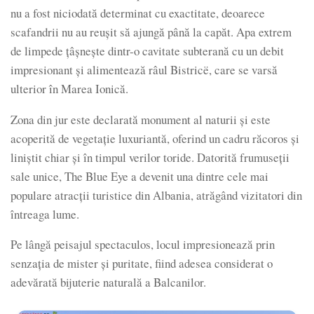
nu a fost niciodată determinat cu exactitate, deoarece
scafandrii nu au reușit să ajungă până la capăt. Apa extrem
de limpede țâșnește dintr-o cavitate subterană cu un debit
impresionant și alimentează râul Bistricë, care se varsă
ulterior în Marea Ionică.
Zona din jur este declarată monument al naturii și este
acoperită de vegetație luxuriantă, oferind un cadru răcoros și
liniștit chiar și în timpul verilor toride. Datorită frumuseții
sale unice, The Blue Eye a devenit una dintre cele mai
populare atracții turistice din Albania, atrăgând vizitatori din
întreaga lume.
Pe lângă peisajul spectaculos, locul impresionează prin
senzația de mister și puritate, fiind adesea considerat o
adevărată bijuterie naturală a Balcanilor.