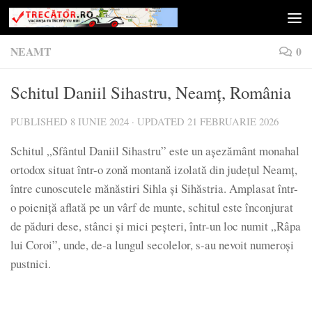
Skip to content
NEAMT
0
Schitul Daniil Sihastru, Neamț, România
PUBLISHED
8 IUNIE 2024
· UPDATED
21 FEBRUARIE 2026
Schitul „Sfântul Daniil Sihastru” este un așezământ monahal
ortodox situat într-o zonă montană izolată din județul Neamț,
între cunoscutele mănăstiri Sihla și Sihăstria. Amplasat într-
o poieniță aflată pe un vârf de munte, schitul este înconjurat
de păduri dese, stânci și mici peșteri, într-un loc numit „Râpa
lui Coroi”, unde, de-a lungul secolelor, s-au nevoit numeroși
pustnici.