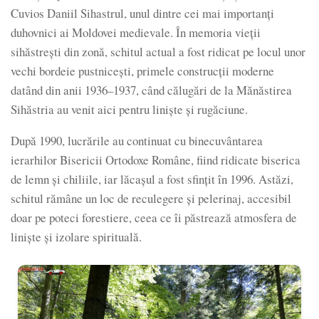
Cuvios Daniil Sihastrul, unul dintre cei mai importanți
duhovnici ai Moldovei medievale. În memoria vieții
sihăstrești din zonă, schitul actual a fost ridicat pe locul unor
vechi bordeie pustnicești, primele construcții moderne
datând din anii 1936–1937, când călugări de la Mănăstirea
Sihăstria au venit aici pentru liniște și rugăciune.
După 1990, lucrările au continuat cu binecuvântarea
ierarhilor Bisericii Ortodoxe Române, fiind ridicate biserica
de lemn și chiliile, iar lăcașul a fost sfințit în 1996. Astăzi,
schitul rămâne un loc de reculegere și pelerinaj, accesibil
doar pe poteci forestiere, ceea ce îi păstrează atmosfera de
liniște și izolare spirituală.