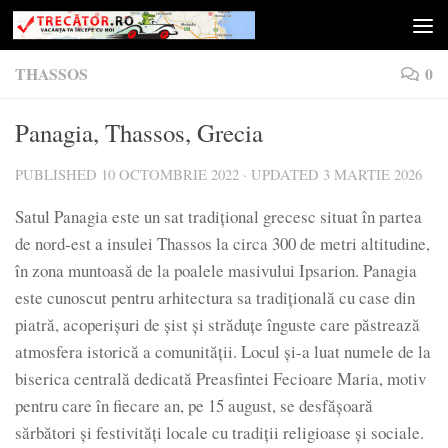
Skip to content
THASSOS
0
Panagia, Thassos, Grecia
PUBLISHED
10 OCTOMBRIE 2022
· UPDATED
3 MARTIE 2026
Satul Panagia este un sat tradițional grecesc situat în partea
de nord-est a insulei Thassos la circa 300 de metri altitudine,
în zona muntoasă de la poalele masivului Ipsarion. Panagia
este cunoscut pentru arhitectura sa tradițională cu case din
piatră, acoperișuri de șist și străduțe înguste care păstrează
atmosfera istorică a comunității. Locul și-a luat numele de la
biserica centrală dedicată Preasfintei Fecioare Maria, motiv
pentru care în fiecare an, pe 15 august, se desfășoară
sărbători și festivități locale cu tradiții religioase și sociale.