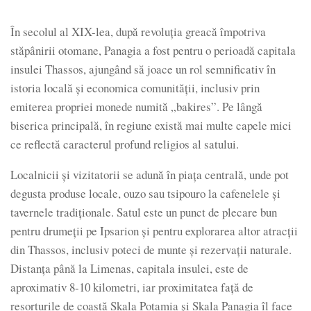
În secolul al XIX-lea, după revoluția greacă împotriva
stăpânirii otomane, Panagia a fost pentru o perioadă capitala
insulei Thassos, ajungând să joace un rol semnificativ în
istoria locală și economica comunității, inclusiv prin
emiterea propriei monede numită „bakires”. Pe lângă
biserica principală, în regiune există mai multe capele mici
ce reflectă caracterul profund religios al satului.
Localnicii și vizitatorii se adună în piața centrală, unde pot
degusta produse locale, ouzo sau tsipouro la cafenelele și
tavernele tradiționale. Satul este un punct de plecare bun
pentru drumeții pe Ipsarion și pentru explorarea altor atracții
din Thassos, inclusiv poteci de munte și rezervații naturale.
Distanța până la Limenas, capitala insulei, este de
aproximativ 8-10 kilometri, iar proximitatea față de
resorturile de coastă Skala Potamia și Skala Panagia îl face