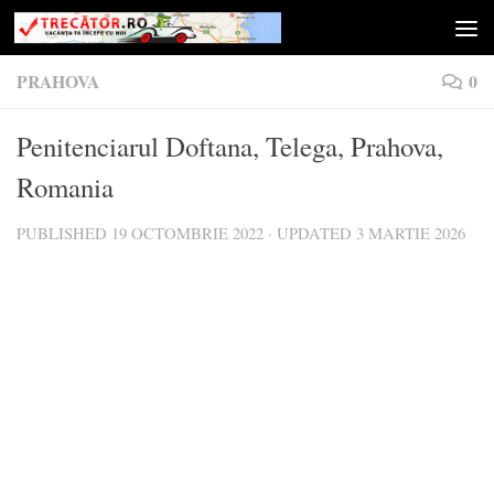
Skip to content
PRAHOVA
0
Penitenciarul Doftana, Telega, Prahova,
Romania
PUBLISHED
19 OCTOMBRIE 2022
· UPDATED
3 MARTIE 2026