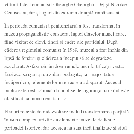
viitorii lideri comuniști Gheorghe Gheorghiu-Dej și Nicolae
Ceaușescu, dar și figuri din extrema dreaptă românească.
În perioada comunistă penitenciarul a fost transformat în
muzeu propagandistic consacrat luptei claselor muncitoare,
fiind vizitat de elevi, tineri și cadre ale partidului. După
căderea regimului comunist în 1989, muzeul a fost închis din
lipsă de fonduri și clădirea a început să se degradeze
accelerat. Astăzi rămân doar ruinele unei fortificații vaste,
fără acoperișuri și cu ziduri prăbușite, iar majoritatea
încăperilor și elementelor interioare au dispărut. Accesul
public este restricționat din motive de siguranță, iar situl este
clasificat ca monument istoric.
Planuri recente de redezvoltare includ transformarea parțială
într-un complex turistic cu elemente muzeale dedicate
perioadei istorice, dar acestea nu sunt încă finalizate și situl