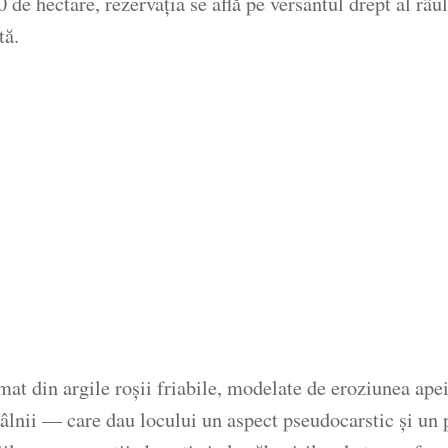
e hectare, rezervația se află pe versantul drept al râul
tă.
at din argile roșii friabile, modelate de eroziunea apei
âlnii — care dau locului un aspect pseudocarstic și un 