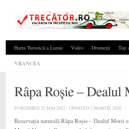
Skip to content
Harta Turistică a Lumii
Video
Drumeții
Top A
VRANCEA
Râpa Roșie – Dealul 
PUBLISHED
25 MAI 2022
· UPDATED
2 MARTIE 2026
Rezervația naturală Râpa Roșie – Dealul Morii este