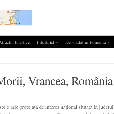
tracții Turistice
InfoTurist
De vizitat în România
Morii, Vrancea, România
 o arie protejată de interes național situată în județul