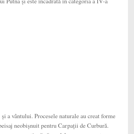
ui Putna și este încadrată în categoria a IV-a
 și a vântului. Procesele naturale au creat forme
peisaj neobișnuit pentru Carpații de Curbură.