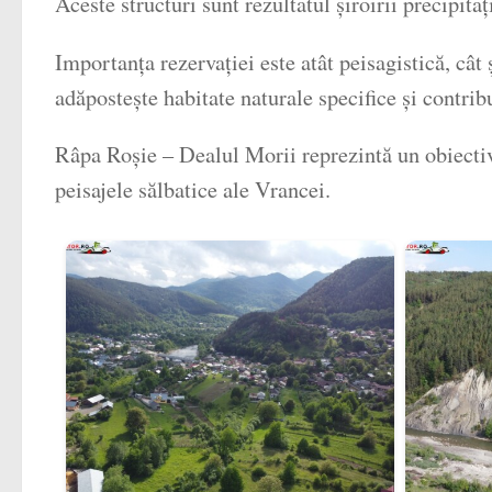
Aceste structuri sunt rezultatul șiroirii precipit
Importanța rezervației este atât peisagistică, cât 
adăpostește habitate naturale specifice și contrib
Râpa Roșie – Dealul Morii reprezintă un obiectiv 
peisajele sălbatice ale Vrancei.