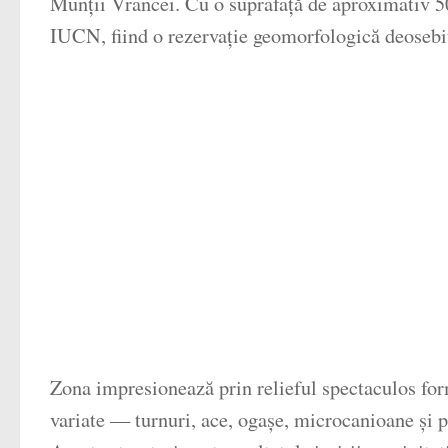
Munții Vrancei. Cu o suprafață de aproximativ 50 d
IUCN, fiind o rezervație geomorfologică deosebi
Zona impresionează prin relieful spectaculos form
variate — turnuri, ace, ogașe, microcanioane și p