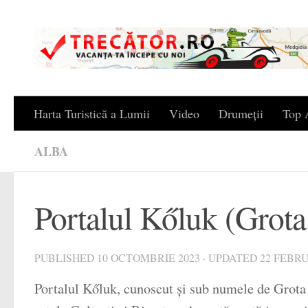
Skip to content
Harta Turistică a Lumii
Video
Drumeții
Top A
ALBA
Portalul Kőluk (Grota
PUBLISHED
10 OCTOMBRIE 2023
· UPDATED
22 FEBRU
Portalul Kőluk, cunoscut și sub numele de Grota S