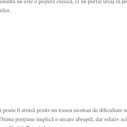
nantă nu este o peșteră clasică, ci un portal uriaș în per
ilor.
i poate fi atinsă printr-un traseu montan de dificultate
Ultima porțiune implică o urcare abruptă, dar relativ s