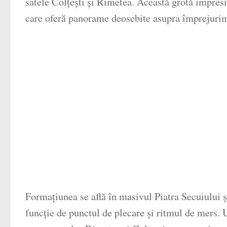
satele Colțești și Rimetea. Această grotă impresio
care oferă panorame deosebite asupra împrejurim
Formațiunea se află în masivul Piatra Secuiului ș
funcție de punctul de plecare și ritmul de mers. 