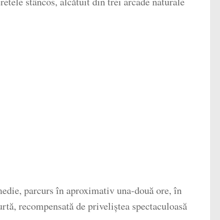
etele stâncos, alcătuit din trei arcade naturale
 medie, parcurs în aproximativ una-două ore, în
curtă, recompensată de priveliștea spectaculoasă