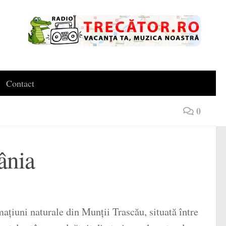
Contact
0
ânia
ațiuni naturale din Munții Trascău, situată între