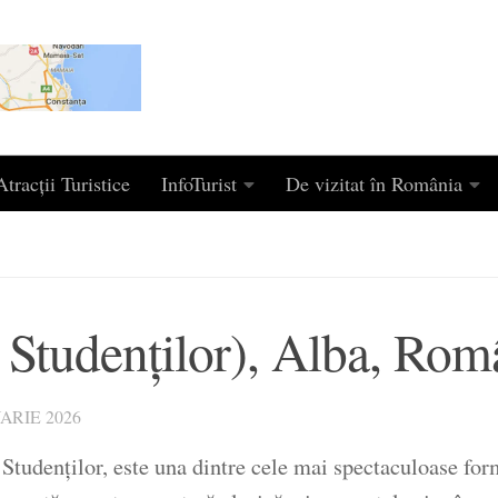
tracții Turistice
InfoTurist
De vizitat în România
 Studenților), Alba, Rom
ARIE 2026
tudenților, este una dintre cele mai spectaculoase form