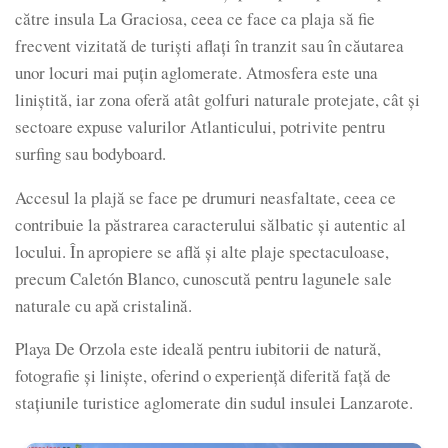
către insula La Graciosa, ceea ce face ca plaja să fie
frecvent vizitată de turiști aflați în tranzit sau în căutarea
unor locuri mai puțin aglomerate. Atmosfera este una
liniștită, iar zona oferă atât golfuri naturale protejate, cât și
sectoare expuse valurilor Atlanticului, potrivite pentru
surfing sau bodyboard.
Accesul la plajă se face pe drumuri neasfaltate, ceea ce
contribuie la păstrarea caracterului sălbatic și autentic al
locului. În apropiere se află și alte plaje spectaculoase,
precum Caletón Blanco, cunoscută pentru lagunele sale
naturale cu apă cristalină.
Playa De Orzola este ideală pentru iubitorii de natură,
fotografie și liniște, oferind o experiență diferită față de
stațiunile turistice aglomerate din sudul insulei Lanzarote.