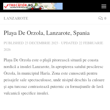
Skip to content
LANZAROTE
0
Playa De Orzola, Lanzarote, Spania
PUBLISHED
23 DECEMBRIE 2023
· UPDATED
22 FEBRUARIE
2026
Playa De Orzola este o plajă pitorească situată pe coasta
nordică a insulei Lanzarote, în apropierea satului pescăresc
Órzola, în municipiul Haría. Zona este cunoscută pentru
peisajele sale spectaculoase, unde nisipul deschis la culoare
și apa turcoaz contrastează puternic cu formațiunile de lavă
vulcanică specifice insulei.