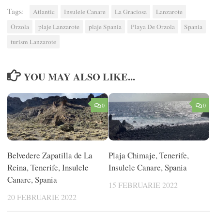
Tags:
Atlantic
Insulele Canare
La Graciosa
Lanzarote
Órzola
plaje Lanzarote
plaje Spania
Playa De Orzola
Spania
turism Lanzarote
YOU MAY ALSO LIKE...
0
0
Belvedere Zapatilla de La
Plaja Chimaje, Tenerife,
Reina, Tenerife, Insulele
Insulele Canare, Spania
Canare, Spania
15 FEBRUARIE 2022
20 FEBRUARIE 2022