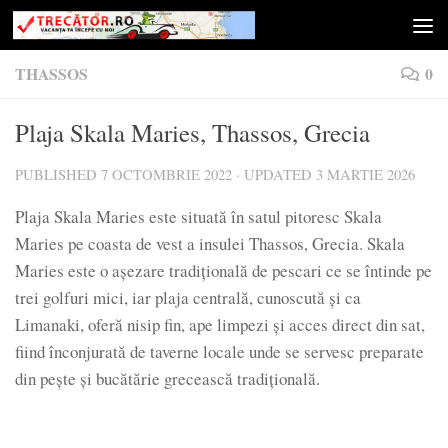
Skip to content
THASSOS
0
Plaja Skala Maries, Thassos, Grecia
PUBLISHED
7 OCTOMBRIE 2022
· UPDATED
3 MARTIE 2026
Plaja Skala Maries este situată în satul pitoresc Skala
Maries pe coasta de vest a insulei Thassos, Grecia. Skala
Maries este o aşezare tradiţională de pescari ce se întinde pe
trei golfuri mici, iar plaja centrală, cunoscută şi ca
Limanaki, oferă nisip fin, ape limpezi şi acces direct din sat,
fiind înconjurată de taverne locale unde se servesc preparate
din peşte şi bucătărie grecească tradiţională.