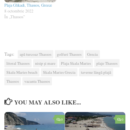
Plaja Glikadi, Thassos, Greece
8 octombrie 2022
În „Thassos”
Tags:
apă turcoaz Thassos
golfuri Thassos
Grecia
litoral Thassos
nisip şi mare
Plaja Skala Maries
plaje Thassos
Skala Maries beach
Skala Maries Grecia
taverne lângă plajă
Thassos
vacanta Thassos
YOU MAY ALSO LIKE...
0
0