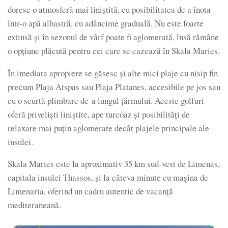
doresc o atmosferă mai liniştită, cu posibilitatea de a înota
într-o apă albastră, cu adâncime graduală. Nu este foarte
extinsă şi în sezonul de vârf poate fi aglomerată, însă rămâne
o opţiune plăcută pentru cei care se cazează în Skala Maries.
În imediata apropiere se găsesc şi alte mici plaje cu nisip fin
precum Plaja Atspas sau Plaja Platanes, accesibile pe jos sau
cu o scurtă plimbare de-a lungul ţărmului. Aceste golfuri
oferă privelişti liniştite, ape turcoaz şi posibilităţi de
relaxare mai puţin aglomerate decât plajele principale ale
insulei.
Skala Maries este la aproximativ 35 km sud-vest de Limenas,
capitala insulei Thassos, şi la câteva minute cu maşina de
Limenaria, oferind un cadru autentic de vacanţă
mediteraneană.