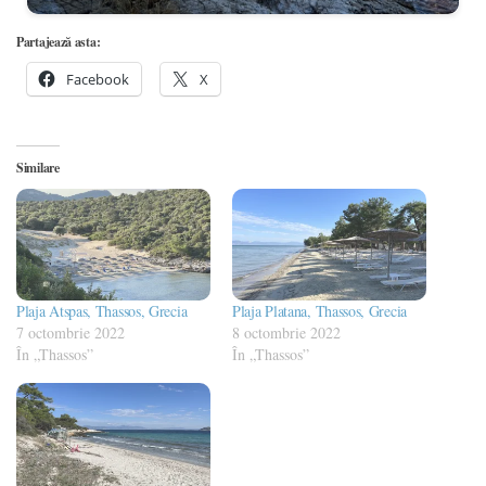
Partajează asta:
Facebook
X
Similare
Plaja Atspas, Thassos, Grecia
Plaja Platana, Thassos, Grecia
7 octombrie 2022
8 octombrie 2022
În „Thassos”
În „Thassos”