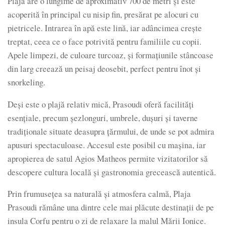
Plaja are o lungime de aproximativ 700 de metri și este
acoperită în principal cu nisip fin, presărat pe alocuri cu
pietricele. Intrarea în apă este lină, iar adâncimea crește
treptat, ceea ce o face potrivită pentru familiile cu copii.
Apele limpezi, de culoare turcoaz, și formațiunile stâncoase
din larg creează un peisaj deosebit, perfect pentru înot și
snorkeling.
Deși este o plajă relativ mică, Prasoudi oferă facilități
esențiale, precum șezlonguri, umbrele, dușuri și taverne
tradiționale situate deasupra țărmului, de unde se pot admira
apusuri spectaculoase. Accesul este posibil cu mașina, iar
apropierea de satul Agios Matheos permite vizitatorilor să
descopere cultura locală și gastronomia grecească autentică.
Prin frumusețea sa naturală și atmosfera calmă, Plaja
Prasoudi rămâne una dintre cele mai plăcute destinații de pe
insula Corfu pentru o zi de relaxare la malul Mării Ionice.