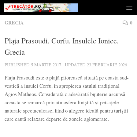
Skip to content
GRECIA
0
Plaja Prasoudi, Corfu, Insulele Ionice,
Grecia
PUBLISHED
5 MARTIE 2017
· UPDATED
23 FEBRUARIE 2026
Plaja Prasoudi este o plajă pitorească situată pe coasta sud-
vestică a insulei Corfu, în apropierea satului tradițional
Agios Matheos. Considerată o adevărată bijuterie ascunsă,
aceasta se remarcă prin atmosfera liniștită și peisajele
naturale spectaculoase, fiind o alegere ideală pentru turiștii
care caută relaxare departe de zonele aglomerate.