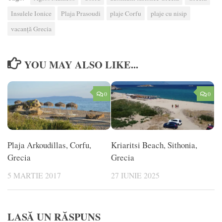
Insulele Ionice
Plaja Prasoudi
plaje Corfu
plaje cu nisip
vacanță Grecia
YOU MAY ALSO LIKE...
0
0
Kriaritsi Beach, Sithonia,
Plaja Arkoudillas, Corfu,
Grecia
Grecia
27 IUNIE 2025
5 MARTIE 2017
LASĂ UN RĂSPUNS