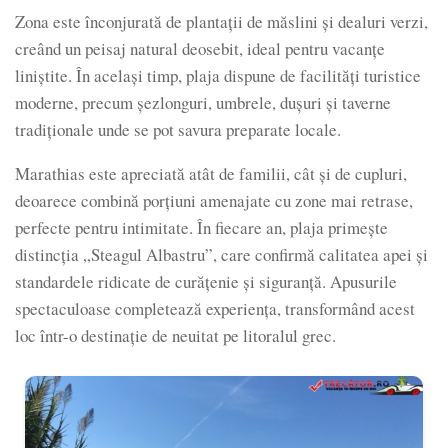
Zona este înconjurată de plantații de măslini și dealuri verzi,
creând un peisaj natural deosebit, ideal pentru vacanțe
liniștite. În același timp, plaja dispune de facilități turistice
moderne, precum șezlonguri, umbrele, dușuri și taverne
tradiționale unde se pot savura preparate locale.
Marathias este apreciată atât de familii, cât și de cupluri,
deoarece combină porțiuni amenajate cu zone mai retrase,
perfecte pentru intimitate. În fiecare an, plaja primește
distincția „Steagul Albastru”, care confirmă calitatea apei și
standardele ridicate de curățenie și siguranță. Apusurile
spectaculoase completează experiența, transformând acest
loc într-o destinație de neuitat pe litoralul grec.