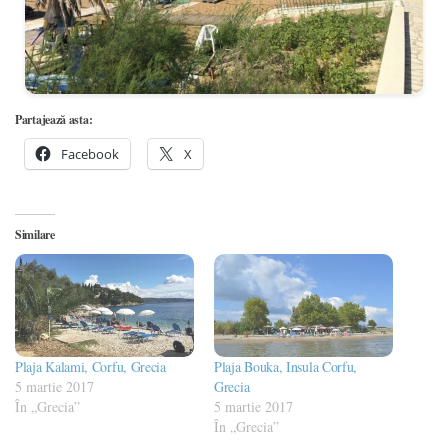
Partajează asta:
Facebook
X
Similare
Plaja Kalami, Corfu, Grecia
Plaja Bouka, Insula Corfu,
5 martie 2017
Grecia
În „Grecia”
5 martie 2017
În „Grecia”