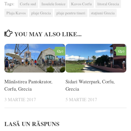
Tags:
Corfu sud
Insulele Ionice
Kavos Corfu
litoral Grecia
Plaja Kavos
plaje Grecia
plaje pentru tineri
stațiuni Grecia
YOU MAY ALSO LIKE...
0
0
Mănăstirea Pantokrator,
Sidari Waterpark, Corfu,
Corfu, Grecia
Grecia
3 MARTIE 2017
5 MARTIE 2017
LASĂ UN RĂSPUNS