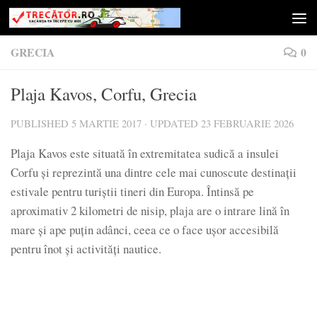
Skip to content
GRECIA
0
Plaja Kavos, Corfu, Grecia
PUBLISHED
5 MARTIE 2017
· UPDATED
23 FEBRUARIE 2026
Plaja Kavos este situată în extremitatea sudică a insulei
Corfu și reprezintă una dintre cele mai cunoscute destinații
estivale pentru turiștii tineri din Europa. Întinsă pe
aproximativ 2 kilometri de nisip, plaja are o intrare lină în
mare și ape puțin adânci, ceea ce o face ușor accesibilă
pentru înot și activități nautice.