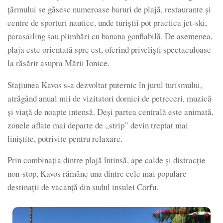
țărmului se găsesc numeroase baruri de plajă, restaurante și
centre de sporturi nautice, unde turiștii pot practica jet-ski,
parasailing sau plimbări cu banana gonflabilă. De asemenea,
plaja este orientată spre est, oferind priveliști spectaculoase
la răsărit asupra Mării Ionice.
Stațiunea Kavos s-a dezvoltat puternic în jurul turismului,
atrăgând anual mii de vizitatori dornici de petreceri, muzică
și viață de noapte intensă. Deși partea centrală este animată,
zonele aflate mai departe de „strip” devin treptat mai
liniștite, potrivite pentru relaxare.
Prin combinația dintre plajă întinsă, ape calde și distracție
non-stop, Kavos rămâne una dintre cele mai populare
destinații de vacanță din sudul insulei Corfu.