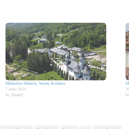
Mănăstirea Sihăstria, Neamț, România
Mă
7 iunie 2024
3
În „Neamt”
Î