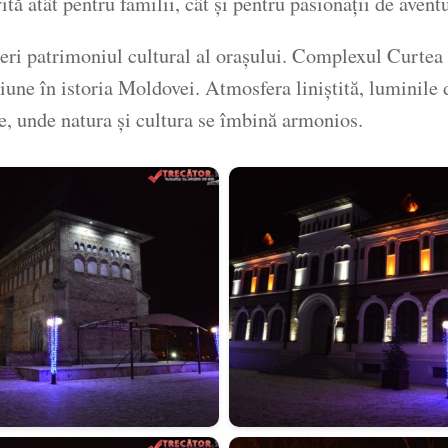
ită atât pentru familii, cât și pentru pasionații de avent
eri patrimoniul cultural al orașului. Complexul Curtea
iune în istoria Moldovei. Atmosfera liniștită, luminile
e, unde natura și cultura se îmbină armonios.