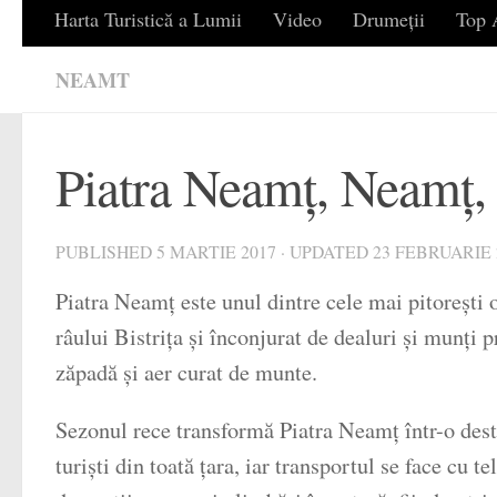
Harta Turistică a Lumii
Video
Drumeții
Top A
NEAMT
Piatra Neamț, Neamț
PUBLISHED
5 MARTIE 2017
· UPDATED
23 FEBRUARIE 
Piatra Neamț este unul dintre cele mai pitorești 
râului Bistrița și înconjurat de dealuri și munți
zăpadă și aer curat de munte.
Sezonul rece transformă Piatra Neamț într-o desti
turiști din toată țara, iar transportul se face cu 