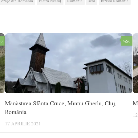
orașe din România
Piatra Neamț
Romania
schi
turism România
0
0
Mănăstirea Sfânta Cruce, Mintiu Gherlii, Cluj,
Mu
România
12
17 APRILIE 2021