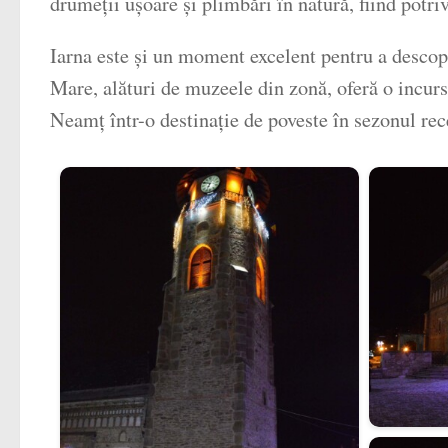
drumeții ușoare și plimbări în natură, fiind potriv
Iarna este și un moment excelent pentru a descop
Mare, alături de muzeele din zonă, oferă o incurs
Neamț într-o destinație de poveste în sezonul rec