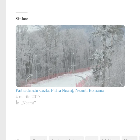
Similare
Pârtia de schi Cozla, Piatra Neamț, Neamț, România
4 martie 2017
În „Neamt”