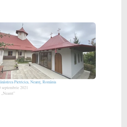
năstirea Pietricica, Neamț, România
0 septembrie 2021
n „Neamt”