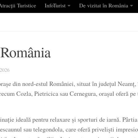
tracții Turistice
InfoTurist
De vizitat în România
, România
2026
orașe din nord-estul României, situat în județul Neamț,
 precum Cozla, Pietricica sau Cernegura, orașul oferă pe
nație ideală pentru relaxare și sporturi de iarnă. Pârtia
telescaunul sau telegondola, care oferă priveliști impres