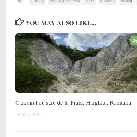
Tags:
Carpați
destinații de iarnă
iarnă
Moldova
Neamț
YOU MAY ALSO LIKE...
Canionul de sare de la Praid, Harghita, România
29 MAI 2023