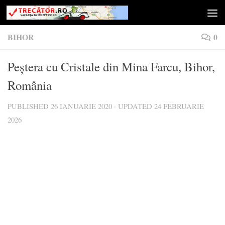
Skip to content
BIHOR
0
Peștera cu Cristale din Mina Farcu, Bihor,
România
PUBLISHED
26 IANUARIE 2020
· UPDATED
24 FEBRUARIE
2026