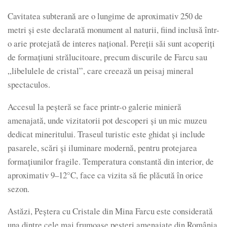
Cavitatea subterană are o lungime de aproximativ 250 de
metri și este declarată monument al naturii, fiind inclusă într-
o arie protejată de interes național. Pereții săi sunt acoperiți
de formațiuni strălucitoare, precum discurile de Farcu sau
„libelulele de cristal”, care creează un peisaj mineral
spectaculos.
Accesul la peșteră se face printr-o galerie minieră
amenajată, unde vizitatorii pot descoperi și un mic muzeu
dedicat mineritului. Traseul turistic este ghidat și include
pasarele, scări și iluminare modernă, pentru protejarea
formațiunilor fragile. Temperatura constantă din interior, de
aproximativ 9–12°C, face ca vizita să fie plăcută în orice
sezon.
Astăzi, Peștera cu Cristale din Mina Farcu este considerată
una dintre cele mai frumoase peșteri amenajate din România,