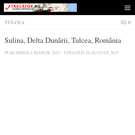
Skip to content
TULCEA
0
Sulina, Delta Dunării, Tulcea, România
PUBLISHED
4 MARTIE 2017
· UPDATED
10 AUGUST 2025