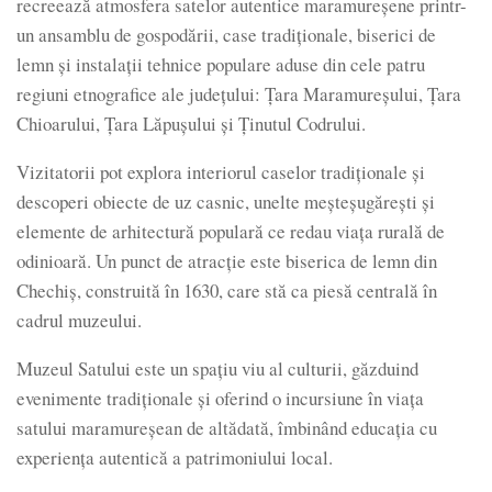
recreează atmosfera satelor autentice maramureșene printr-
un ansamblu de gospodării, case tradiționale, biserici de
lemn şi instalaţii tehnice populare aduse din cele patru
regiuni etnografice ale județului: Țara Maramureșului, Țara
Chioarului, Țara Lăpușului şi Ținutul Codrului.
Vizitatorii pot explora interiorul caselor tradiționale şi
descoperi obiecte de uz casnic, unelte meșteșugărești și
elemente de arhitectură populară ce redau viața rurală de
odinioară. Un punct de atracţie este biserica de lemn din
Chechiș, construită în 1630, care stă ca piesă centrală în
cadrul muzeului.
Muzeul Satului este un spațiu viu al culturii, găzduind
evenimente tradiționale și oferind o incursiune în viața
satului maramureșean de altădată, îmbinând educația cu
experiența autentică a patrimoniului local.