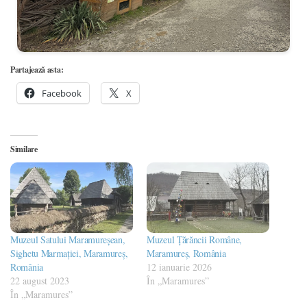
Partajează asta:
Facebook
X
Similare
Muzeul Satului Maramureșean,
Muzeul Țărăncii Române,
Sighetu Marmației, Maramureș,
Maramureș, România
România
12 ianuarie 2026
22 august 2023
În „Maramures”
În „Maramures”