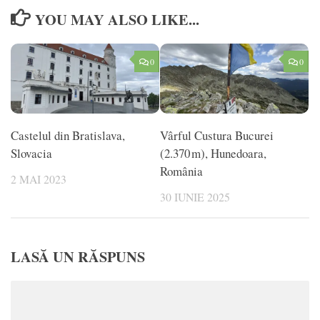
YOU MAY ALSO LIKE...
0
0
Castelul din Bratislava,
Vârful Custura Bucurei
Slovacia
(2.370 m), Hunedoara,
România
2 MAI 2023
30 IUNIE 2025
LASĂ UN RĂSPUNS