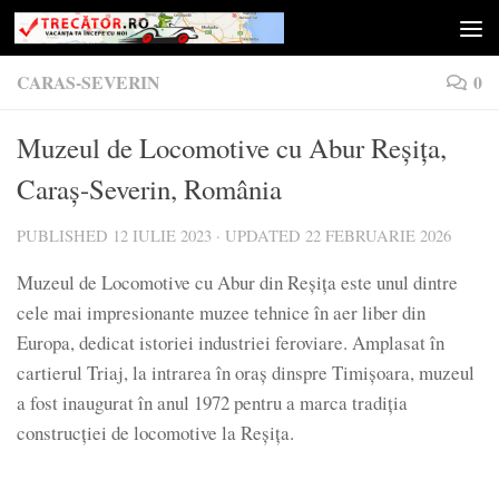
Skip to content
CARAS-SEVERIN
0
Muzeul de Locomotive cu Abur Reșița,
Caraș-Severin, România
PUBLISHED
12 IULIE 2023
· UPDATED
22 FEBRUARIE 2026
Muzeul de Locomotive cu Abur din Reșița este unul dintre
cele mai impresionante muzee tehnice în aer liber din
Europa, dedicat istoriei industriei feroviare. Amplasat în
cartierul Triaj, la intrarea în oraș dinspre Timișoara, muzeul
a fost inaugurat în anul 1972 pentru a marca tradiția
construcției de locomotive la Reșița.