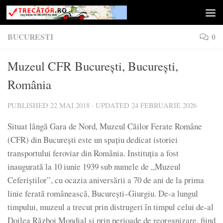
Skip to content
BUCURESTI
0
Muzeul CFR București, București,
România
PUBLISHED
22 MAI 2018
· UPDATED
24 FEBRUARIE 2026
Situat lângă Gara de Nord, Muzeul Căilor Ferate Române
(CFR) din București este un spațiu dedicat istoriei
transportului feroviar din România. Instituția a fost
inaugurată la 10 iunie 1939 sub numele de „Muzeul
Ceferiștilor”, cu ocazia aniversării a 70 de ani de la prima
linie ferată românească, București–Giurgiu. De-a lungul
timpului, muzeul a trecut prin distrugeri în timpul celui de-al
Doilea Război Mondial și prin perioade de reorganizare, fiind