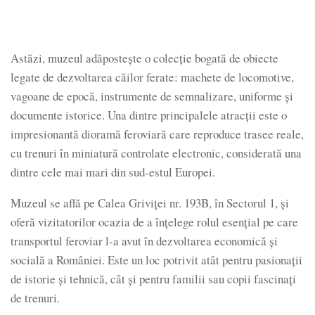
Astăzi, muzeul adăpostește o colecție bogată de obiecte
legate de dezvoltarea căilor ferate: machete de locomotive,
vagoane de epocă, instrumente de semnalizare, uniforme și
documente istorice. Una dintre principalele atracții este o
impresionantă dioramă feroviară care reproduce trasee reale,
cu trenuri în miniatură controlate electronic, considerată una
dintre cele mai mari din sud-estul Europei.
Muzeul se află pe Calea Griviței nr. 193B, în Sectorul 1, și
oferă vizitatorilor ocazia de a înțelege rolul esențial pe care
transportul feroviar l-a avut în dezvoltarea economică și
socială a României. Este un loc potrivit atât pentru pasionații
de istorie și tehnică, cât și pentru familii sau copii fascinați
de trenuri.