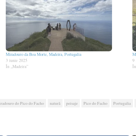
Miradouro da Boa Morte, Madeira, Portugalia
Mi
3 iunie 2025
9
În „Madeira”
Î
radouro do Pico do Facho
natură
peisaje
Pico do Facho
Portugalia