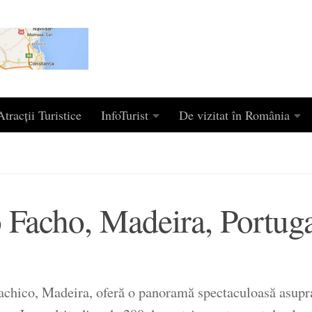
tracții Turistice
InfoTurist
De vizitat în România
 Facho, Madeira, Portuga
achico, Madeira, oferă o panoramă spectaculoasă asupra