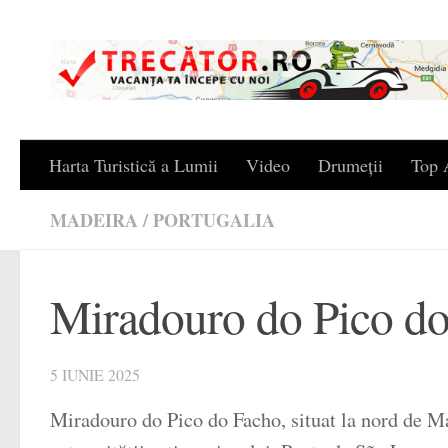
Skip to content
Harta Turistică a Lumii
Video
Drumeții
Top A
MADEIRA
/
PORTUGALIA
Miradouro do Pico do
5 IUNIE 2025
Miradouro do Pico do Facho, situat la nord de M