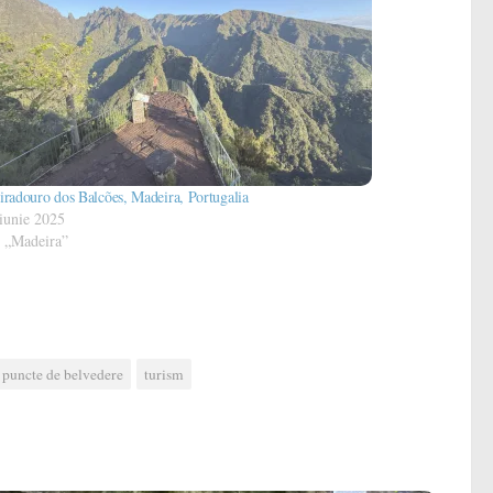
radouro dos Balcões, Madeira, Portugalia
 iunie 2025
n „Madeira”
puncte de belvedere
turism