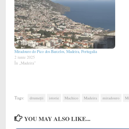
Miradouro do Pico dos Barcelos, Madeira, Portugalia
2 iunie 2025
În „Madeira”
Tags:
drumeții
istorie
Machico
Madeira
miradouro
Mi
YOU MAY ALSO LIKE...