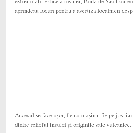
extremității estice a insulei, Ponta de São Lourenç
aprindeau focuri pentru a avertiza localnicii des
Accesul se face ușor, fie cu mașina, fie pe jos, i
dintre relieful insulei și originile sale vulcanice.