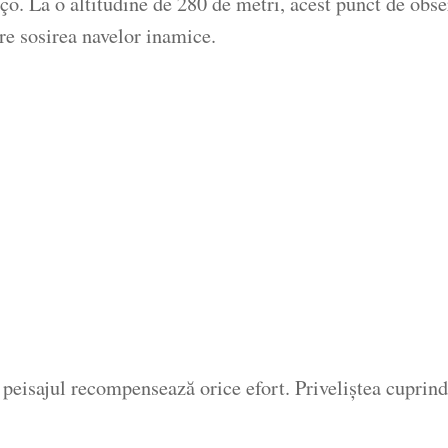
o. La o altitudine de 280 de metri, acest punct de observ
pre sosirea navelor inamice.
ar peisajul recompensează orice efort. Priveliștea cuprin