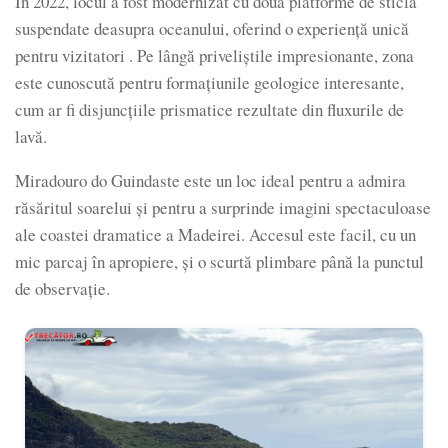
În 2022, locul a fost modernizat cu două platforme de sticlă
suspendate deasupra oceanului, oferind o experiență unică
pentru vizitatori . Pe lângă priveliștile impresionante, zona
este cunoscută pentru formațiunile geologice interesante,
cum ar fi disjuncțiile prismatice rezultate din fluxurile de
lavă.
Miradouro do Guindaste este un loc ideal pentru a admira
răsăritul soarelui și pentru a surprinde imagini spectaculoase
ale coastei dramatice a Madeirei. Accesul este facil, cu un
mic parcaj în apropiere, și o scurtă plimbare până la punctul
de observație.