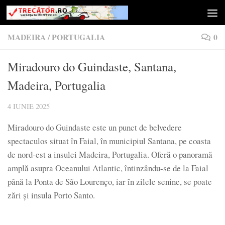
Skip to content
MADEIRA
/
PORTUGALIA
0
Miradouro do Guindaste, Santana,
Madeira, Portugalia
4 IUNIE 2025
Miradouro do Guindaste este un punct de belvedere
spectaculos situat în Faial, în municipiul Santana, pe coasta
de nord-est a insulei Madeira, Portugalia. Oferă o panoramă
amplă asupra Oceanului Atlantic, întinzându-se de la Faial
până la Ponta de São Lourenço, iar în zilele senine, se poate
zări și insula Porto Santo.