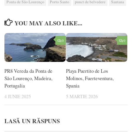
Ponta de São Lourenço
Porto Santo
punct de belvedere
Santana
YOU MAY ALSO LIKE...
0
0
PR8 Vereda da Ponta de
Playa Puertito de Los
São Lourenço, Madeira,
Molinos, Fuerteventura,
Portugalia
Spania
4 IUNIE 2025
5 MARTIE 2026
LASĂ UN RĂSPUNS