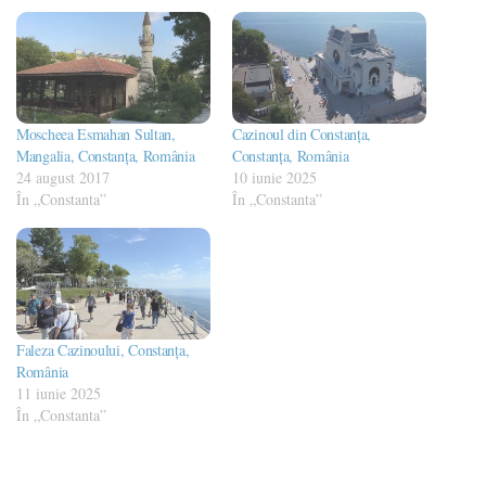
Moscheea Esmahan Sultan,
Cazinoul din Constanța,
Mangalia, Constanța, România
Constanța, România
24 august 2017
10 iunie 2025
În „Constanta”
În „Constanta”
Faleza Cazinoului, Constanța,
România
11 iunie 2025
În „Constanta”