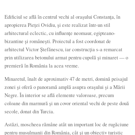
Edificiul se află în centrul vechi al orașului Constanța, în
apropierea Pieței Ovidiu, și este realizat într-un stil
arhitectural eclectic, cu influențe neomaur, egipteano-
bizantine și românești. Proiectul a fost coordonat de
arhitectul Victor Ștefănescu, iar construcția s-a remarcat
prin utilizarea betonului armat pentru cupolă și minaret — o
premieră în România la acea vreme.
Minaretul, înalt de aproximativ 47 de metri, domină peisajul
zonei și oferă o panoramă amplă asupra orașului și a Mării
Negre. În interior se află elemente valoroase, precum
coloane din marmură și un covor oriental vechi de peste două
secole, donat din Turcia.
Astăzi, moscheea rămâne atât un important loc de rugăciune
pentru musulmanii din România, cât și un obiectiv turistic