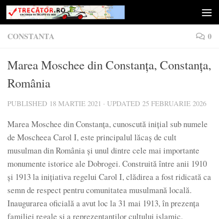
Skip to content
CONSTANTA
0
Marea Moschee din Constanța, Constanța,
România
PUBLISHED
18 MARTIE 2021
· UPDATED
25 FEBRUARIE 2026
Marea Moschee din Constanța, cunoscută inițial sub numele
de Moscheea Carol I, este principalul lăcaș de cult
musulman din România și unul dintre cele mai importante
monumente istorice ale Dobrogei. Construită între anii 1910
și 1913 la inițiativa regelui Carol I, clădirea a fost ridicată ca
semn de respect pentru comunitatea musulmană locală.
Inaugurarea oficială a avut loc la 31 mai 1913, în prezența
familiei regale și a reprezentanților cultului islamic.