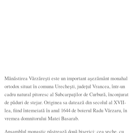
Mănăstirea Vărzărești este un important așezământ monahal
ortodox situat în comuna Urechești, județul Vrancea, într-un
cadru natural pitoresc al Subcarpaților de Curbură, înconjurat
de păduri de stejar. Originea sa datează din secolul al XVII-
lea, fiind întemeiată în anul 1644 de boierul Radu Vărzaru, în
vremea domnitorului Matei Basarab.
Ansamblul monastic păstrează două biserici: cea veche, cu