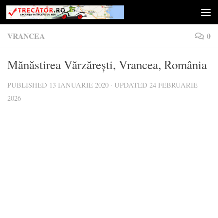
Skip to content
VRANCEA
0
Mănăstirea Vărzărești, Vrancea, România
PUBLISHED
13 IANUARIE 2020
· UPDATED
24 FEBRUARIE
2026