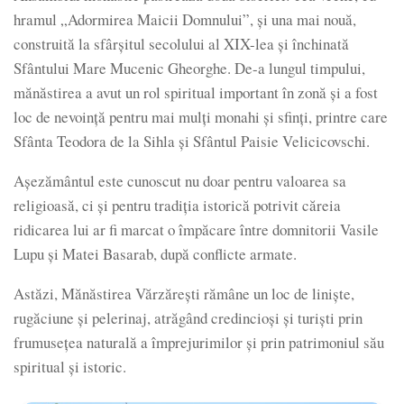
hramul „Adormirea Maicii Domnului”, și una mai nouă,
construită la sfârșitul secolului al XIX-lea și închinată
Sfântului Mare Mucenic Gheorghe. De-a lungul timpului,
mănăstirea a avut un rol spiritual important în zonă și a fost
loc de nevoință pentru mai mulți monahi și sfinți, printre care
Sfânta Teodora de la Sihla și Sfântul Paisie Velicicovschi.
Așezământul este cunoscut nu doar pentru valoarea sa
religioasă, ci și pentru tradiția istorică potrivit căreia
ridicarea lui ar fi marcat o împăcare între domnitorii Vasile
Lupu și Matei Basarab, după conflicte armate.
Astăzi, Mănăstirea Vărzărești rămâne un loc de liniște,
rugăciune și pelerinaj, atrăgând credincioși și turiști prin
frumusețea naturală a împrejurimilor și prin patrimoniul său
spiritual și istoric.